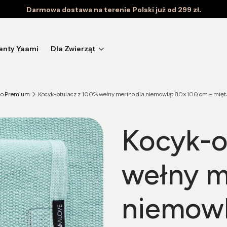
Darmowa dostawa na terenie Polski już od 299 zł.
enty Yaami
Dla Zwierząt
no Premium
Kocyk-otulacz z 100% wełny merino dla niemowląt 80x100 cm – mięta
Kocyk-o
wełny m
niemowl