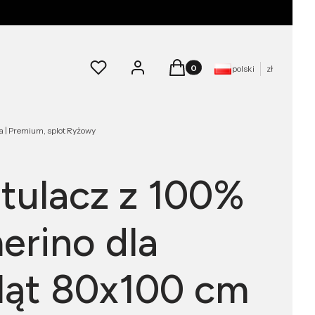
Produkty w koszyku: 0. Zoba
Ulubione
Zaloguj się
Koszyk
polski
zł
 | Premium, splot Ryżowy
tulacz z 100%
erino dla
ąt 80x100 cm