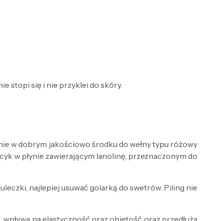
 stopi się i nie przyklei do skóry.
cznie w dobrym jakościowo środku do wełny typu różowy
 kocyk w płynie zawierającym lanolinę, przeznaczonym do
leczki, najlepiej usuwać golarką do swetrów. Piling nie
ą, wpływa na elastyczność oraz objętość oraz przedłuża