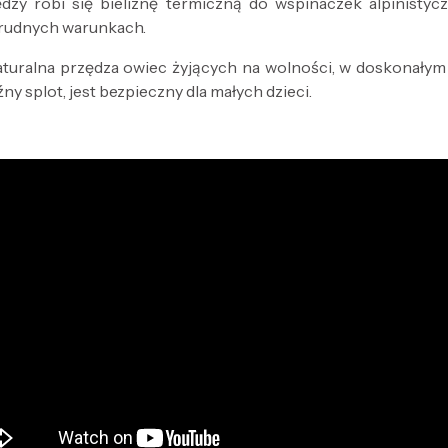
dzy robi się bieliznę termiczną do wspinaczek alpinistycz
trudnych warunkach.
aturalna przędza owiec żyjących na wolności, w doskonały
ny splot, jest bezpieczny dla małych dzieci.