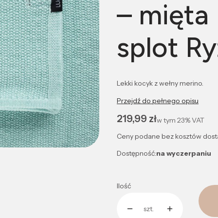
– mięta
splot R
Lekki kocyk z wełny merino.
Przejdź do pełnego opisu
Cena
219,99 zł
w tym
23%
VAT
Ceny podane bez kosztów dost
Dostępność:
na wyczerpaniu
Ilość
szt.