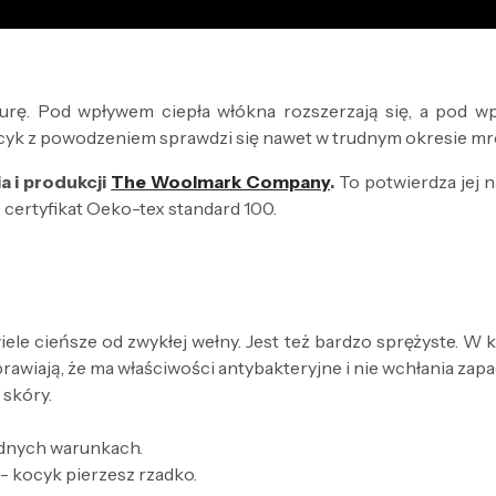
urę. Pod wpływem ciepła włókna rozszerzają się, a pod wp
 kocyk z powodzeniem sprawdzi się nawet w trudnym okresie mr
a i produkcji
The Woolmark Company
.
To potwierdza jej n
 certyfikat Oeko-tex standard 100.
ele cieńsze od zwykłej wełny. Jest też bardzo sprężyste. W ko
wiają, że ma właściwości antybakteryjne i nie wchłania zapach
 skóry.
udnych warunkach.
- kocyk pierzesz rzadko.