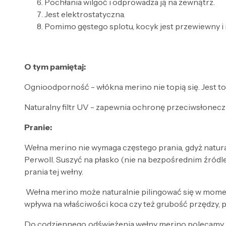
Pochłania wilgoć i odprowadza ją na zewnątrz.
Jest elektrostatyczna.
Pomimo gęstego splotu, kocyk jest przewiewny i
O tym pamiętaj:
Ognioodporność - włókna merino nie topią się. Jest to m
Naturalny filtr UV - zapewnia ochronę przeciwsłonecz
Pranie:
Wełna merino nie wymaga częstego prania, gdyż natura
Perwoll. Suszyć na płasko (nie na bezpośrednim źródle 
prania tej wełny.
Wełna merino może naturalnie pilingować się w momencie
wpływa na właściwości koca czy też grubość przędzy, p
Do codziennego odświeżenia wełny merino polecamy s