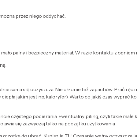
 można przez niego oddychać.
ało palny i bezpieczny materiał. W razie kontaktu z ogniem nie
ną.
lnie sama się oczyszcza. Nie chłonie też zapachów. Prać rę
ciepła jakim jest np. kaloryfer). Warto co jakiś czas wyprać
 częstego pocierania. Ewentualny piling, czyli takie małe ku
ojawia się zazwyczaj tylko na początku użytkowania.
zczotkę do ubrań. Kupisz ją
TU
. Czesanie wełny oczyszcza j