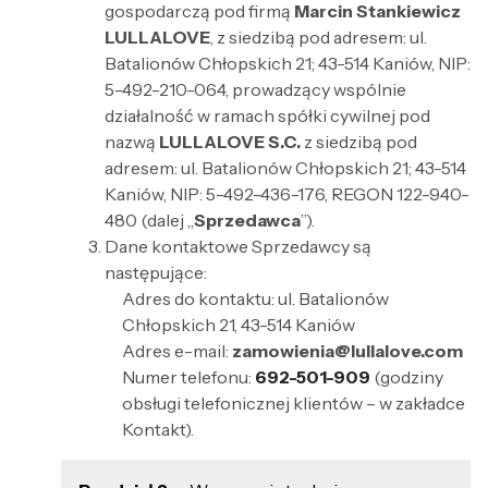
gospodarczą pod firmą
Marcin Stankiewicz
LULLALOVE
, z siedzibą pod adresem: ul.
Batalionów Chłopskich 21; 43-514 Kaniów, NIP:
5-492-210-064
, prowadzący wspólnie
działalność w ramach spółki cywilnej pod
nazwą
LULLALOVE S.C.
z siedzibą pod
adresem: ul. Batalionów Chłopskich 21; 43-514
Kaniów, NIP:
5-492-436-176
, REGON
122-940-
480
(dalej „
Sprzedawca
”).
Dane kontaktowe Sprzedawcy są
następujące:
Adres do kontaktu: ul. Batalionów
Chłopskich 21, 43-514 Kaniów
Adres e-mail:
zamowienia@lullalove.com
Numer telefonu:
692-501-909
(godziny
obsługi telefonicznej klientów – w zakładce
Kontakt).