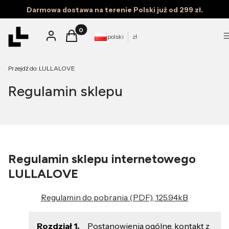
Darmowa dostawa na terenie Polski już od 299 zł.
Produkty w koszyku: 0. Zobacz szczegóły
Zaloguj się
Koszyk
polski
zł
Przejdź do:
LULLALOVE
Regulamin sklepu
Regulamin sklepu internetowego
LULLALOVE
Regulamin do pobrania (PDF), 125.94kB
Rozdział 1.
Postanowienia ogólne, kontakt z