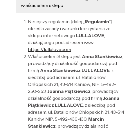
właścicielem sklepu
Niniejszy regulamin (dalej „
Regulamin
”)
określa zasady i warunki korzystania ze
sklepu internetowego
LULLALOVE
,
działającego pod adresem www
https://lullalove.com
.
Właścicielem Sklepu jest
Anna Stankiewicz
,
prowadzący działalność gospodarczą pod
firmą
Anna Stankiewicz LULLALOVE
, z
siedzibą pod adresem: ul. Batalionów
Chłopskich 21; 43-514 Kaniów, NIP:
5-492-
250-253
,
Joanna Piątkiewicz
, prowadzący
działalność gospodarczą pod firmą
Joanna
Piątkiewicz LULLALOVE
, z siedzibą pod
adresem: ul. Batalionów Chłopskich 21; 43-514
Kaniów, NIP:
5-492-436-130
,
Marcin
Stankiewicz
, prowadzący działalność