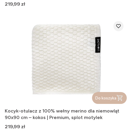
Cena
219,99 zł
Do koszyka
Kocyk-otulacz z 100% wełny merino dla niemowląt
90x90 cm – kokos | Premium, splot motylek
Cena
219,99 zł