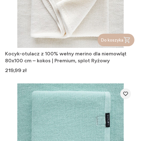
Do koszyka
Kocyk-otulacz z 100% wełny merino dla niemowląt
80x100 cm – kokos | Premium, splot Ryżowy
Cena
219,99 zł