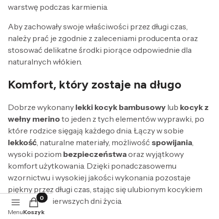
warstwę podczas karmienia.
Aby zachowały swoje właściwości przez długi czas,
należy prać je zgodnie z zaleceniami producenta oraz
stosować delikatne środki piorące odpowiednie dla
naturalnych włókien.
Komfort, który zostaje na długo
Dobrze wykonany
lekki kocyk bambusowy
lub
kocyk z
wełny merino
to jeden z tych elementów wyprawki, po
które rodzice sięgają każdego dnia. Łączy w sobie
lekkość
, naturalne materiały, możliwość
spowijania
,
wysoki poziom
bezpieczeństwa
oraz wyjątkowy
komfort użytkowania. Dzięki ponadczasowemu
wzornictwu i wysokiej jakości wykonania pozostaje
piękny przez długi czas, stając się ulubionym kocykiem
dziecka od pierwszych dni życia.
Produkty w koszyku: 0. Zobacz szczegóły
Menu
Koszyk