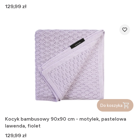
Cena
129,99 zł
Do koszyka
Kocyk bambusowy 90x90 cm - motylek, pastelowa
lawenda, fiolet
Cena
129,99 zł