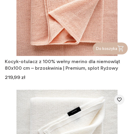
Do koszyka
Kocyk-otulacz z 100% wełny merino dla niemowląt
80x100 cm – brzoskwinia | Premium, splot Ryżowy
Cena
219,99 zł