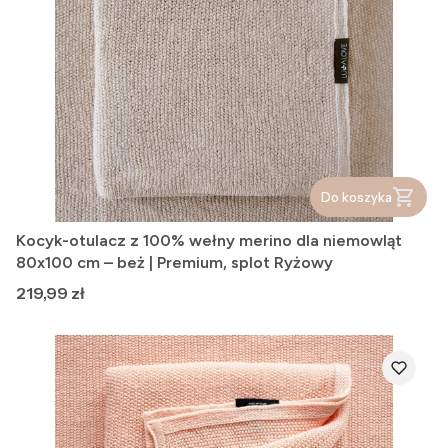
Do koszyka
Kocyk-otulacz z 100% wełny merino dla niemowląt
80x100 cm – beż | Premium, splot Ryżowy
Cena
219,99 zł