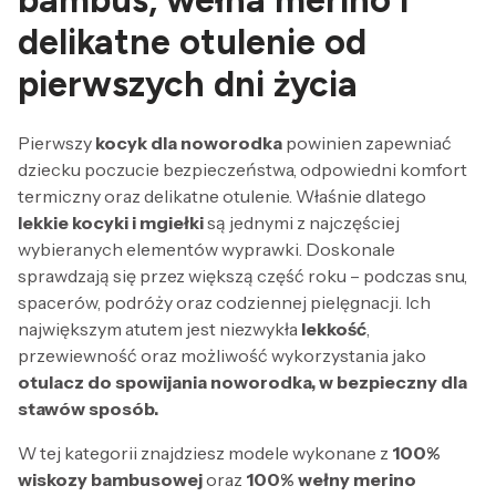
bambus
,
wełna merino
i
delikatne otulenie od
pierwszych dni życia
Pierwszy
kocyk dla noworodka
powinien zapewniać
dziecku poczucie bezpieczeństwa, odpowiedni komfort
termiczny oraz delikatne otulenie. Właśnie dlatego
lekkie kocyki i mgiełki
są jednymi z najczęściej
wybieranych elementów wyprawki. Doskonale
sprawdzają się przez większą część roku – podczas snu,
spacerów, podróży oraz codziennej pielęgnacji. Ich
największym atutem jest niezwykła
lekkość
,
przewiewność oraz możliwość wykorzystania jako
otulacz do spowijania noworodka, w bezpieczny dla
stawów sposób.
W tej kategorii znajdziesz modele wykonane z
100%
wiskozy bambusowej
oraz
100% wełny merino