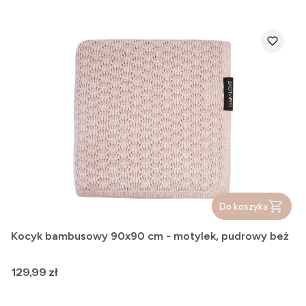
Do koszyka
Kocyk bambusowy 90x90 cm - motylek, pudrowy beż
Cena
129,99 zł