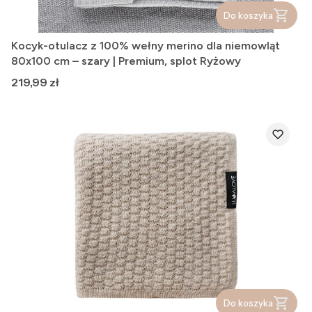
Do koszyka
Kocyk-otulacz z 100% wełny merino dla niemowląt
80x100 cm – szary | Premium, splot Ryżowy
Cena
219,99 zł
Do koszyka