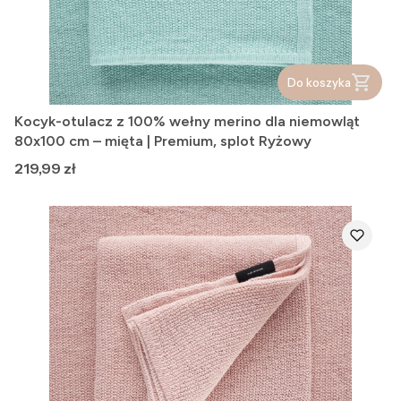
Do koszyka
Kocyk-otulacz z 100% wełny merino dla niemowląt
80x100 cm – mięta | Premium, splot Ryżowy
Cena
219,99 zł