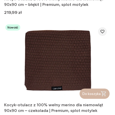
90x90 cm – błękit | Premium, splot motylek
Cena
219,99 zł
Nowość
Do koszyka
Kocyk-otulacz z 100% wełny merino dla niemowląt
90x90 cm – czekolada | Premium, splot motylek