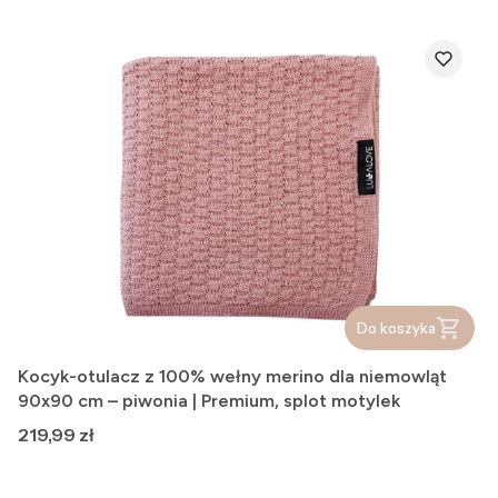
Do koszyka
Kocyk-otulacz z 100% wełny merino dla niemowląt
90x90 cm – piwonia | Premium, splot motylek
Cena
219,99 zł