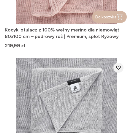
Do koszyka
Kocyk-otulacz z 100% wełny merino dla niemowląt
80x100 cm – pudrowy róż | Premium, splot Ryżowy
Cena
219,99 zł