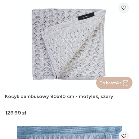
Do koszyka
Kocyk bambusowy 90x90 cm - motylek, szary
Cena
129,99 zł