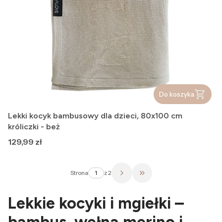
Do koszyka
Lekki kocyk bambusowy dla dzieci, 80x100 cm
króliczki - beż
Cena
129,99 zł
Strona
z 2
Przejdź do ostatniej str
Lekkie kocyki i mgiełki –