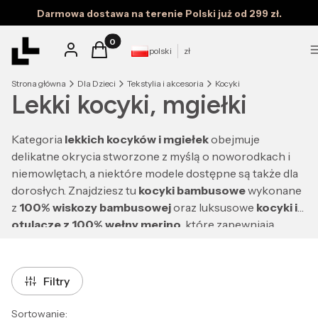
Darmowa dostawa na terenie Polski już od 299 zł.
Produkty w koszyku: 0. Zobacz szczegóły
Zaloguj się
Koszyk
polski
zł
Strona główna
Dla Dzieci
Tekstylia i akcesoria
Kocyki
Lekki kocyki, mgiełki
Kategoria
lekkich kocyków i mgiełek
obejmuje
delikatne okrycia stworzone z myślą o noworodkach i
niemowlętach, a niektóre modele dostępne są także dla
dorosłych. Znajdziesz tu
kocyki bambusowe
wykonane
z
100% wiskozy bambusowej
oraz luksusowe
kocyki i
otulacze z 100% wełny merino
, które zapewniają
wyjątkowy komfort termiczny i są odpowiednie już od
pierwszych dni życia. Dzięki swojej
lekkości
,
przewiewności i elastyczności doskonale sprawdzają się
Filtry
jako
otulacze do spowijania
, kocyki do wózka, gondoli,
łóżeczka czy fotelika samochodowego. Naturalne włókna
Lista produktów
Sortowanie: