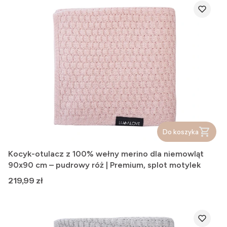
Do koszyka
Kocyk-otulacz z 100% wełny merino dla niemowląt
90x90 cm – pudrowy róż | Premium, splot motylek
Cena
219,99 zł