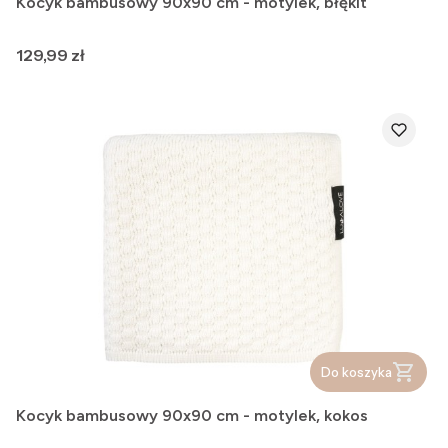
Kocyk bambusowy 90x90 cm - motylek, błękit
Cena
129,99 zł
Do koszyka
Kocyk bambusowy 90x90 cm - motylek, kokos