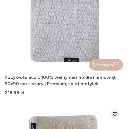
Do koszyka
Kocyk-otulacz z 100% wełny merino dla niemowląt
90x90 cm – szary | Premium, splot motylek
Cena
219,99 zł