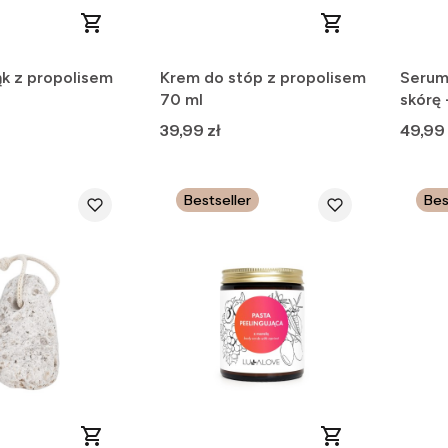
ąk z propolisem
Krem do stóp z propolisem
Serum 
70 ml
skórę 
Cena
Cena
39,99 zł
49,99 
Bestseller
Bes