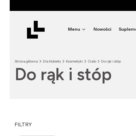
Menu
Nowości
Suplem
Strona główna
Dla Kobiety
Kosmetyki
Ciało
Do rąk i stóp
Do rąk i stóp
FILTRY