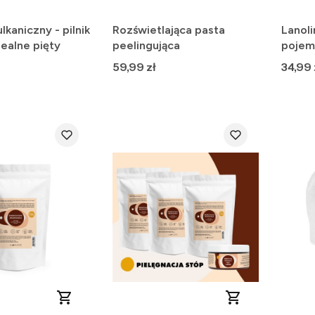
kaniczny - pilnik
Rozświetlająca pasta
Lanoli
dealne pięty
peelingująca
pojem
Cena
Cena
59,99 zł
34,99 