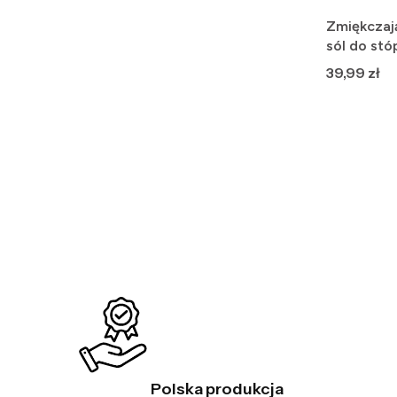
Zmiękczaj
sól do stóp
Cena
39,99 zł
Polska produkcja