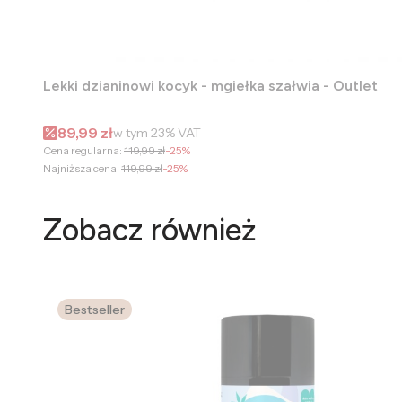
Lekki dzianinowi kocyk - mgiełka szałwia - Outlet
Cena promocyjna brutto
89,99 zł
w tym
23%
VAT
Cena regularna:
119,99 zł
-25%
Najniższa cena:
119,99 zł
-25%
Zobacz również
Bestseller