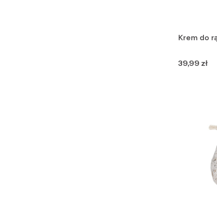
Krem do r
Cena
39,99 zł