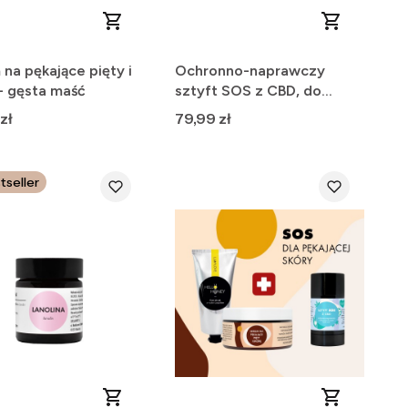
na pękające pięty i
Ochronno-naprawczy
- gęsta maść
sztyft SOS z CBD, do
twarzy i ciała
Cena
zł
79,99 zł
tseller