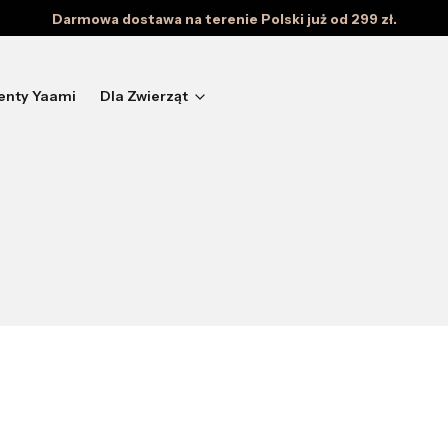
Darmowa dostawa na terenie Polski już od 299 zł.
enty Yaami
Dla Zwierząt