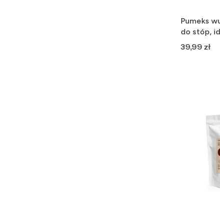
Pumeks wul
do stóp, i
Cena
39,99 zł