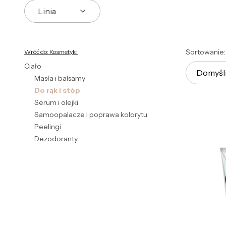
Linia
Koniec filtrów
List
Sortowanie:
Wróć do: Kosmetyki
Ciało
Domyśl
Masła i balsamy
Do rąk i stóp
Serum i olejki
Samoopalacze i poprawa kolorytu
Peelingi
Dezodoranty
Koniec menu