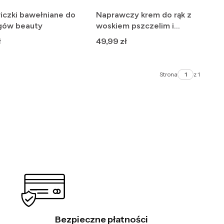
iczki bawełniane do
Naprawczy krem do rąk z
gów beauty
woskiem pszczelim i
olejkami eterycznymi
Cena
ł
49,99 zł
Strona
z 1
Bezpieczne płatności