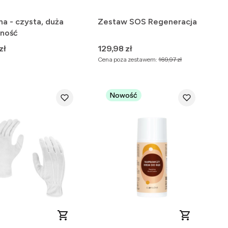
na - czysta, duża
Zestaw SOS Regeneracja
ność
Cena
zł
129,98 zł
Cena poza zestawem:
169,97 zł
Nowość