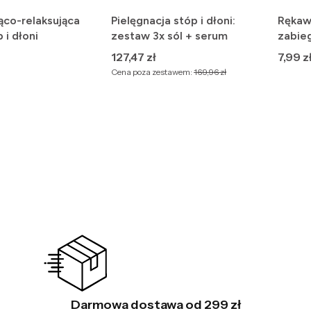
ąco-relaksująca
Pielęgnacja stóp i dłoni:
Rękaw
 i dłoni
zestaw 3x sól + serum
zabie
Cena
Cena
127,47 zł
7,99 z
Cena poza zestawem:
169,96 zł
Darmowa dostawa od 299 zł