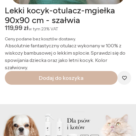
Lekki kocyk-otulacz-mgiełka
90x90 cm - szałwia
Cena
119,99 zł
w tym
23%
VAT
Ceny podane bez kosztów dostawy.
Absolutnie fantastyczny otulacz wykonany w 100% z
wiskozy bambusowej o lekkim splocie. Sprawdzi się do
spowijania dziecka oraz jako letni kocyk. Kolor
szałwiowy.
Dodaj do koszyka