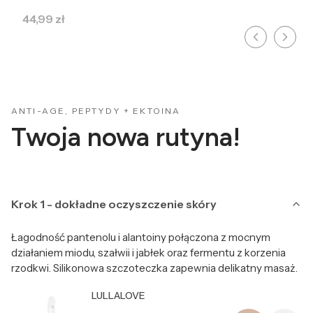
Cena
44,99 zł
ANTI-AGE, PEPTYDY + EKTOINA
Twoja nowa rutyna!
Krok 1 - dokładne oczyszczenie skóry
Łagodność pantenolu i alantoiny połączona z mocnym
działaniem miodu, szałwii i jabłek oraz fermentu z korzenia
rzodkwi. Silikonowa szczoteczka zapewnia delikatny masaż.
Producent LULLALOVE
LULLALOVE