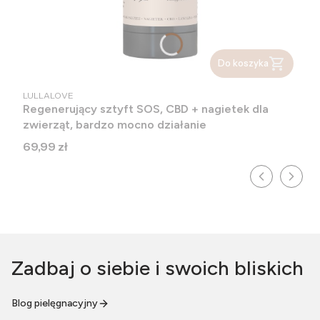
Do koszyka
PRODUCENT
LULLALOVE
Regenerujący sztyft SOS, CBD + nagietek dla
zwierząt, bardzo mocno działanie
Cena
69,99 zł
Zadbaj o siebie i swoich bliskich
Blog pielęgnacyjny