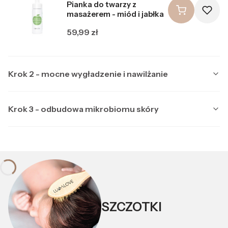
Pianka do twarzy z
masażerem - miód i jabłka
Cena
59,99 zł
Krok 2 - mocne wygładzenie i nawilżanie
Krok 3 - odbudowa mikrobiomu skóry
Producent LULLALOVE
LULLALOVE
Multipeptydowe serum do
Producent LULLALOVE
LULLALOVE
twarzy z ektoiną
Kojąca maska nocna z
Cena
99,99 zł
ektoiną i prebiotykami
SZCZOTKI
Cena
89,99 zł