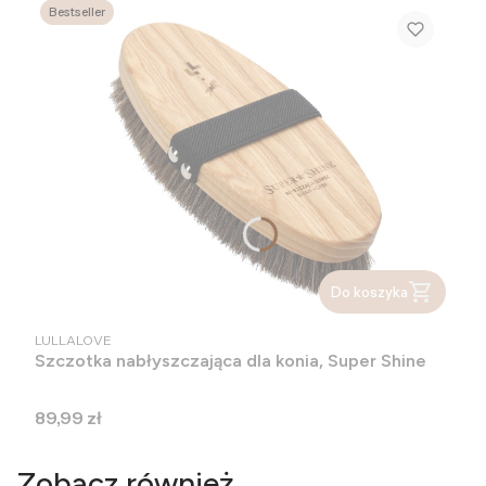
Bestseller
Do koszyka
PRODUCENT
LULLALOVE
Szczotka nabłyszczająca dla konia, Super Shine
Cena
89,99 zł
Zobacz również