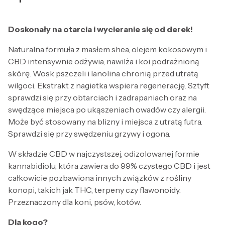
Doskonały na otarcia i wycieranie się od derek!
Naturalna formuła z masłem shea, olejem kokosowym i
CBD intensywnie odżywia, nawilża i koi podrażnioną
skórę. Wosk pszczeli i lanolina chronią przed utratą
wilgoci. Ekstrakt z nagietka wspiera regenerację. Sztyft
sprawdzi się przy obtarciach i zadrapaniach oraz na
swędzące miejsca po ukąszeniach owadów czy alergii.
Może być stosowany na blizny i miejsca z utratą futra.
Sprawdzi się przy swędzeniu grzywy i ogona.
W składzie CBD w najczystszej, odizolowanej formie
kannabidiolu, która zawiera do 99% czystego CBD i jest
całkowicie pozbawiona innych związków z rośliny
konopi, takich jak THC, terpeny czy flawonoidy.
Przeznaczony dla koni, psów, kotów.
Dla kogo?