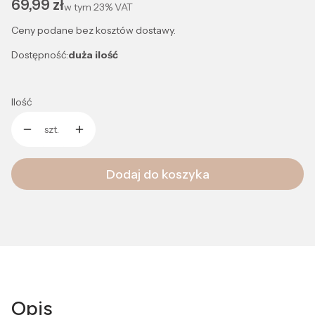
Cena
69,99 zł
w tym
23%
VAT
Ceny podane bez kosztów dostawy.
Dostępność:
duża ilość
Ilość
szt.
Dodaj do koszyka
Opis