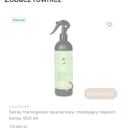
Nowość
Do koszyka
PRODUCENT
LULLALOVE
Spray treningowo-spacerowy, maskujący zapach
konia, 500 ml
Cena
79,99 zł