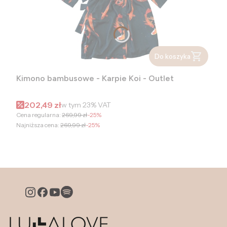
Do koszyka
Kimono bambusowe - Karpie Koi - Outlet
Cena promocyjna brutto
202,49 zł
w tym
23%
VAT
Cena regularna:
269,99 zł
-25%
Najniższa cena:
269,99 zł
-25%