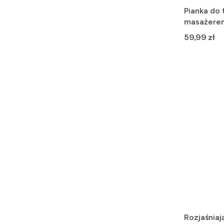
Pianka do 
masażerem 
Cena
59,99 zł
Rozjaśniaj