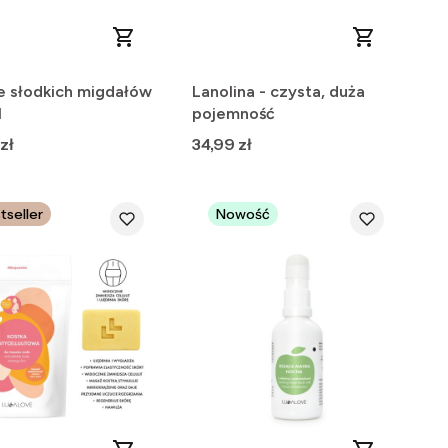
e słodkich migdałów
Lanolina - czysta, duża
l
pojemność
Cena
zł
34,99 zł
tseller
Nowość