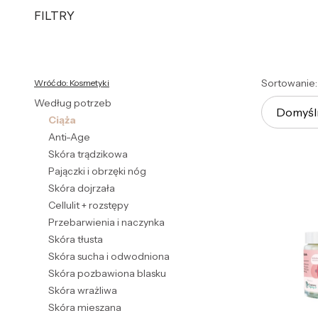
FILTRY
Koniec filtrów
List
Sortowanie:
Wróć do: Kosmetyki
Według potrzeb
Domyśl
Ciąża
Anti-Age
Skóra trądzikowa
Pajączki i obrzęki nóg
Skóra dojrzała
Cellulit + rozstępy
Przebarwienia i naczynka
Skóra tłusta
Skóra sucha i odwodniona
Skóra pozbawiona blasku
Skóra wrażliwa
Skóra mieszana