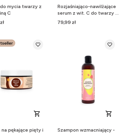
 do mycia twarzy z
Rozjaśniająco-nawilżające
iną C
serum z wit. C do twarzy -
30 ml
Cena
zł
79,99 zł
tseller
na pękające pięty i
Szampon wzmacniający -