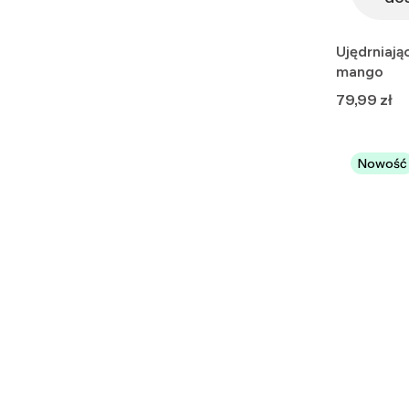
Ujędrniają
mango
Cena
79,99 zł
Nowość