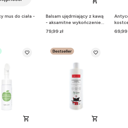
cy mus do ciała -
Balsam ujędrniający z kawą
Antyc
- aksamitne wykończenie,
kostce
zapach moreli
mocne
Cena
Cena
79,99 zł
69,99 
Bestseller