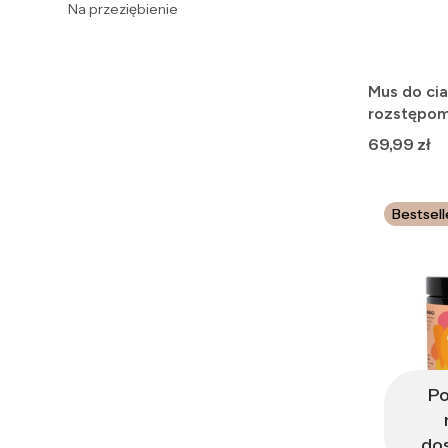
Na przeziębienie
Koniec menu
Mus do cia
rozstępom 
intensywn
Cena
69,99 zł
Bestsell
P
do