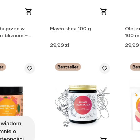
ła przeciw
Masło shea 100 g
Olej z
i bliznom –
100 m
a kuracja
Cena
Cena
29,99 zł
29,99 
er
Bestseller
Bes
owiadom
mnie o
stępności