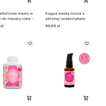
ellulitowe masło w
Kojąca maska nocna z
 do masażu ciała -
ektoiną i prebiotykami
 działanie
Cena
zł
89,99 zł