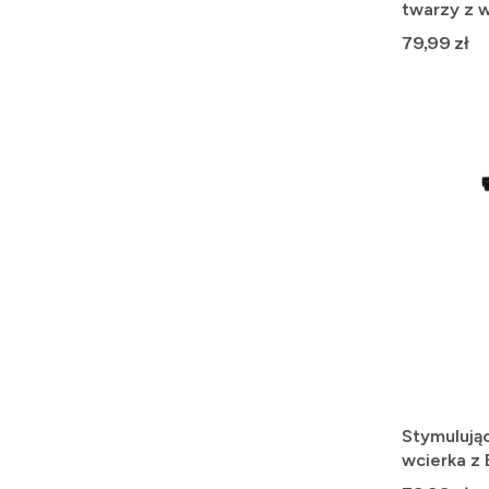
twarzy z w
15
Cena
79,99 zł
Stymulują
wcierka z