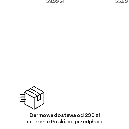
Cena
Cena
59,99 zł
55,99 
Darmowa dostawa od 299 zł
na terenie Polski, po przedpłacie