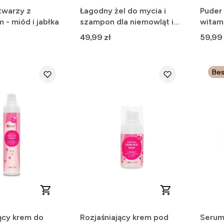
twarzy z
Łagodny żel do mycia i
Puder
- miód i jabłka
szampon dla niemowląt i
witam
dzieci - 280 ml
Cena
Cena
49,99 zł
59,99 
Bes
ący krem do
Rozjaśniający krem pod
Serum 