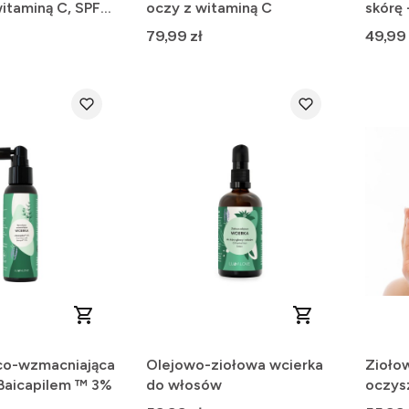
itaminą C, SPF
oczy z witaminą C
skórę 
Cena
Cena
79,99 zł
49,99 
co-wzmacniająca
Olejowo-ziołowa wcierka
Zioło
 Baicapilem ™ 3%
do włosów
oczys