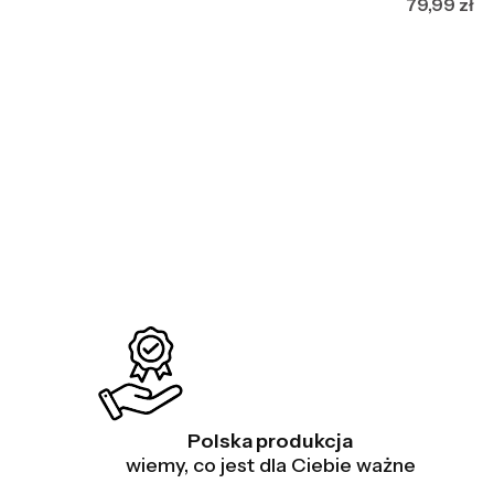
Cena
79,99 zł
Polska produkcja
wiemy, co jest dla Ciebie ważne