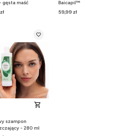
- gęsta maść
Baicapil™
Cena
zł
59,99 zł
wy szampon
zczający - 280 ml