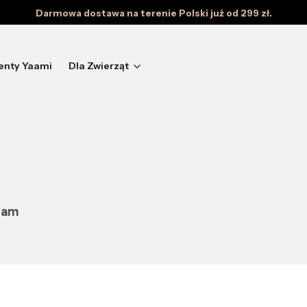
Darmowa dostawa na terenie Polski już od 299 zł.
enty Yaami
Dla Zwierząt
 Mam