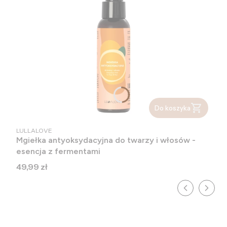
Do koszyka
PRODUCENT
LULLALOVE
Mgiełka antyoksydacyjna do twarzy i włosów -
esencja z fermentami
Cena
49,99 zł