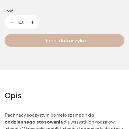
Ilość
szt.
Dodaj do koszyka
Opis
Pachnący soczystym pomelo szampon
do
codziennego stosowania
dla wszystkich rodzajów
włosów. Wzmacnia cebulki włosów i pobudza je do pracy,