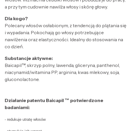
a przy tym cudownie nawilża włosy i skórę głowy.
Dla kogo?
Polecany włosów osłabionym, z tendencją do plątania się
i wypadania. Pokochają go włosy potrzebujące
nawilżenia oraz elastyczności. Idealny do stosowania na
co dzień.
Substancje aktywne:
Baicapil™, skrzyp polny, lawenda, gliceryna, panthenol,
niacynamid/witamina PP, arginina, kwas mlekowy, soja,
gluconolactone.
Działanie patentu Baicapil ™ potwierdzone
badaniami:
- redukuje utratę włosów