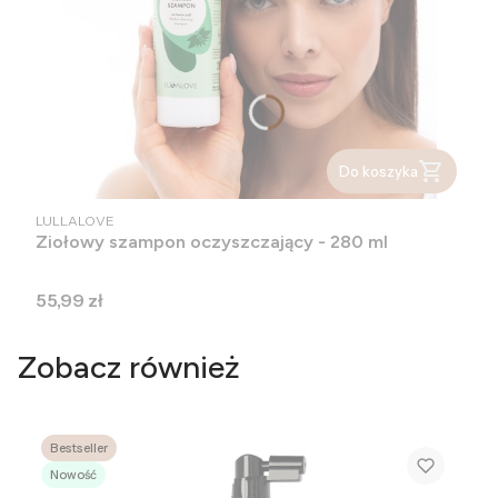
Do koszyka
PRODUCENT
LULLALOVE
Ziołowy szampon oczyszczający - 280 ml
Cena
55,99 zł
Zobacz również
Bestseller
Nowość