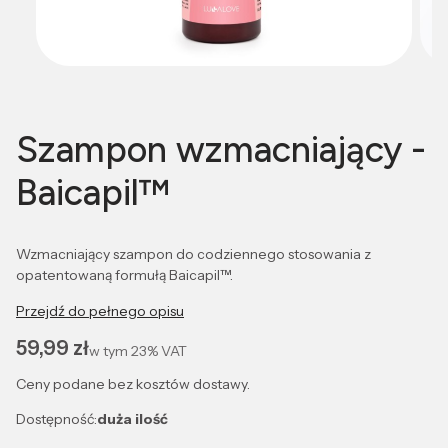
Szampon wzmacniający -
Baicapil™
Wzmacniający szampon do codziennego stosowania z
opatentowaną formułą Baicapil™.
Przejdź do pełnego opisu
Cena
59,99 zł
w tym
23%
VAT
Ceny podane bez kosztów dostawy.
Dostępność:
duża ilość