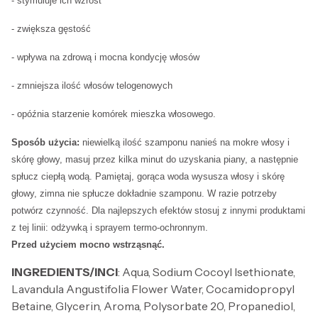
- stymuluje ich wzrost
- zwiększa gęstość
- wpływa na zdrową i mocna kondycję włosów
- zmniejsza ilość włosów telogenowych
- opóźnia starzenie komórek mieszka włosowego.
Sposób użycia:
niewielką ilość szamponu nanieś na mokre włosy i
skórę głowy, masuj przez kilka minut do uzyskania piany, a następnie
spłucz ciepłą wodą. Pamiętaj, gorąca woda wysusza włosy i skórę
głowy, zimna nie spłucze dokładnie szamponu. W razie potrzeby
potwórz czynność. Dla najlepszych efektów stosuj z innymi produktami
z tej linii: odżywką i sprayem termo-ochronnym.
Przed użyciem mocno wstrząsnąć.
INGREDIENTS/INCI
: Aqua, Sodium Cocoyl Isethionate,
Lavandula Angustifolia Flower Water, Cocamidopropyl
Betaine, Glycerin, Aroma, Polysorbate 20, Propanediol,