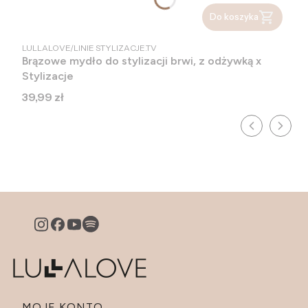
Do koszyka
PRODUCENT
LULLALOVE/LINIE STYLIZACJE.TV
Brązowe mydło do stylizacji brwi, z odżywką x
Stylizacje
Cena
39,99 zł
MOJE KONTO