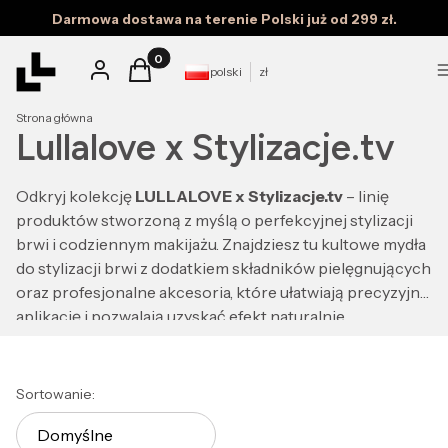
Darmowa dostawa na terenie Polski już od 299 zł.
Produkty w koszyku: 0. Zobacz szczegóły
Zaloguj się
Koszyk
polski
zł
Strona główna
Lullalove x Stylizacje.tv
Odkryj kolekcję
LULLALOVE x Stylizacje.tv
– linię
produktów stworzoną z myślą o perfekcyjnej stylizacji
brwi i codziennym makijażu. Znajdziesz tu kultowe mydła
do stylizacji brwi z dodatkiem składników pielęgnujących
oraz profesjonalne akcesoria, które ułatwiają precyzyjną
aplikację i pozwalają uzyskać efekt naturalnie
podkreślonych, jak po laminacji, brwi. To kosmetyki i
akcesoria opracowane we współpracy z
Stylizacje.tv
,
łączące trwałość, wygodę stosowania i pielęgnację
Lista produktów
Sortowanie:
włosków. Sprawdź produkty z limitowanej kolekcji i
Domyślne
wybierz rozwiązania, które pomogą Ci stworzyć trwały