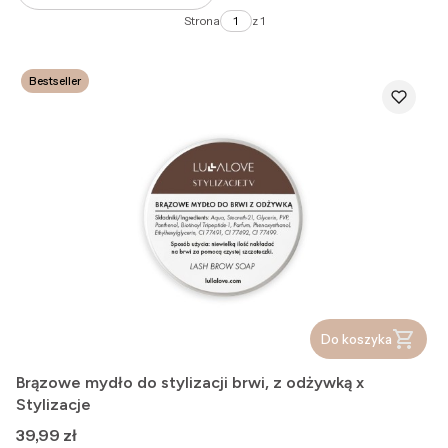
makijaż brwi każdego dnia.
Strona
z 1
Bestseller
Do koszyka
Brązowe mydło do stylizacji brwi, z odżywką x
Stylizacje
Cena
39,99 zł