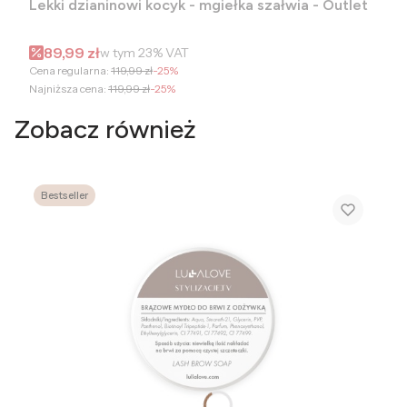
Lekki dzianinowi kocyk - mgiełka szałwia - Outlet
Cena promocyjna brutto
89,99 zł
w tym
23%
VAT
Cena regularna:
119,99 zł
-25%
Najniższa cena:
119,99 zł
-25%
Zobacz również
Bestseller