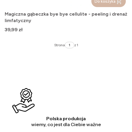
Do koszyka
Magiczna gąbeczka bye bye cellulite - peeling i drenaż
limfatyczny
Cena
39,99 zł
Strona
z 1
Polska produkcja
wiemy, co jest dla Ciebie ważne