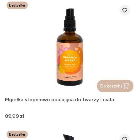
Bestseller
Do koszyka
Mgiełka stopniowo opalająca do twarzy i ciała
Cena
89,99 zł
Bestseller