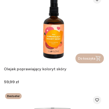
Do koszyka
Olejek poprawiający koloryt skóry
Cena
59,99 zł
Bestseller