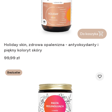
Do koszyka
Holiday skin, zdrowa opalenizna - antyoksydanty i
piękny koloryt skóry
Cena
99,99 zł
Bestseller