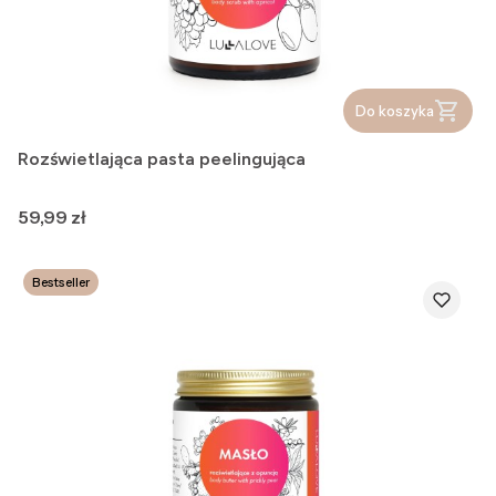
Do koszyka
Rozświetlająca pasta peelingująca
Cena
59,99 zł
Bestseller