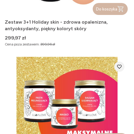
Do koszyka
Zestaw 3+1 Holiday skin - zdrowa opalenizna,
antyoksydanty, piękny koloryt skóry
Cena
299,97 zł
Cena poza zestawem:
399,96 zł