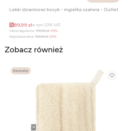
Lekki dzianinowi kocyk - mgiełka szałwia - Outlet
Cena promocyjna brutto
89,99 zł
w tym
23%
VAT
Cena regularna:
119,99 zł
-25%
Najniższa cena:
119,99 zł
-25%
Zobacz również
Bestseller