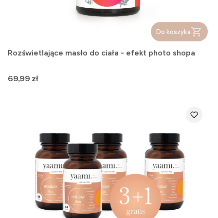
Do koszyka
Rozświetlające masło do ciała - efekt photo shopa
Cena
69,99 zł