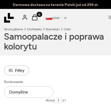
Darmowa dostawa na terenie Polski już od 299 zł.
Produkty w koszyku: 0. Zobacz szczegóły
Zaloguj się
Koszyk
polski
zł
Strona główna
Dla Kobiety
Kosmetyki
Ciało
Samoopalacze i poprawa
kolorytu
Filtry
Lista produktów
Sortowanie:
Domyślne
Strona
z 1