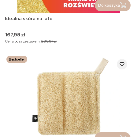
Do koszyka
Idealna skóra na lato
Cena
167,98 zł
Cena poza zestawem:
209,97 zł
Bestseller