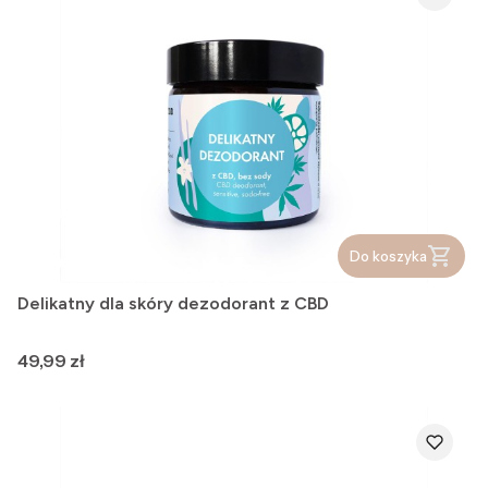
Do koszyka
Delikatny dla skóry dezodorant z CBD
Cena
49,99 zł