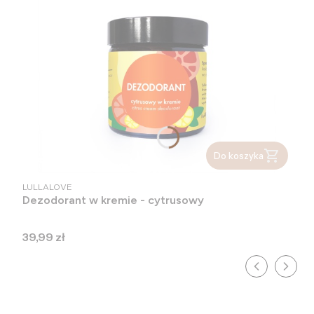
Do koszyka
PRODUCENT
LULLALOVE
Dezodorant w kremie - cytrusowy
Cena
39,99 zł