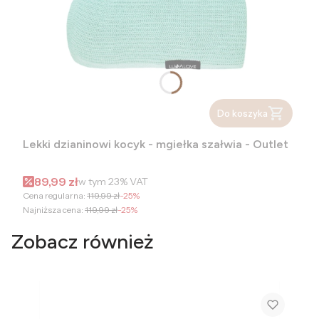
Do koszyka
Lekki dzianinowi kocyk - mgiełka szałwia - Outlet
Cena promocyjna brutto
89,99 zł
w tym
23%
VAT
Cena regularna:
119,99 zł
-25%
Najniższa cena:
119,99 zł
-25%
Zobacz również