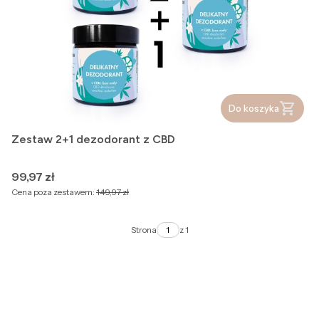
Do koszyka
Zestaw 2+1 dezodorant z CBD
Cena
99,97 zł
Cena poza zestawem:
149,97 zł
Strona
z 1