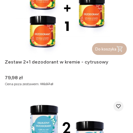
Do koszyka
Zestaw 2+1 dezodorant w kremie - cytrusowy
Cena
79,98 zł
Cena poza zestawem:
119,97 zł