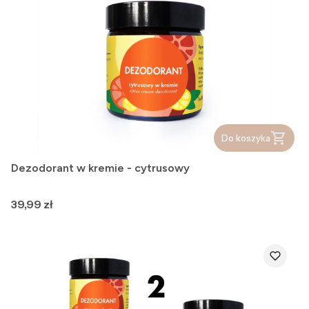
Do koszyka
Dezodorant w kremie - cytrusowy
Cena
39,99 zł