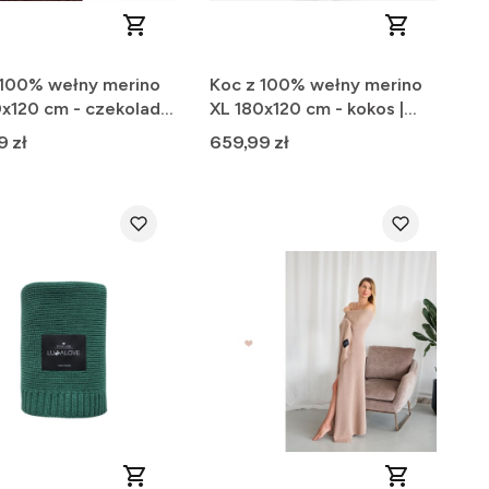
 100% wełny merino
Koc z 100% wełny merino
0x120 cm - czekolada
XL 180x120 cm - kokos |
mium
Premium
Cena
9 zł
659,99 zł