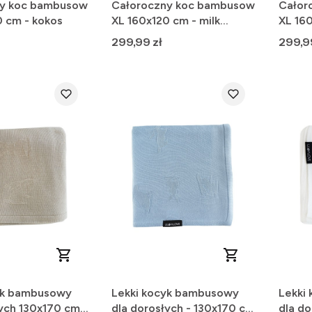
ny koc bambusow
Całoroczny koc bambusow
Całor
0 cm - kokos
XL 160x120 cm - milk
XL 160x12
coffee, jasny beż
róż
Cena
Cena
299,99 zł
299,9
yk bambusowy
Lekki kocyk bambusowy
Lekki
ych 130x170 cm -
dla dorosłych - 130x170 cm
dla do