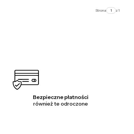
e Ptaki
Equestrian
Strona
z 1
Bezpieczne płatności
również te odroczone