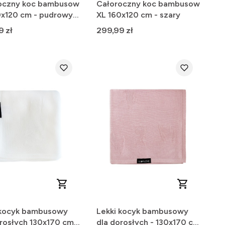
oczny koc bambusow
Całoroczny koc bambusow
0 cm - pudrowy
XL 160x120 cm - szary
Cena
9 zł
299,99 zł
 kocyk bambusowy
Lekki kocyk bambusowy
rosłych 130x170 cm -
dla dorosłych - 130x170 cm