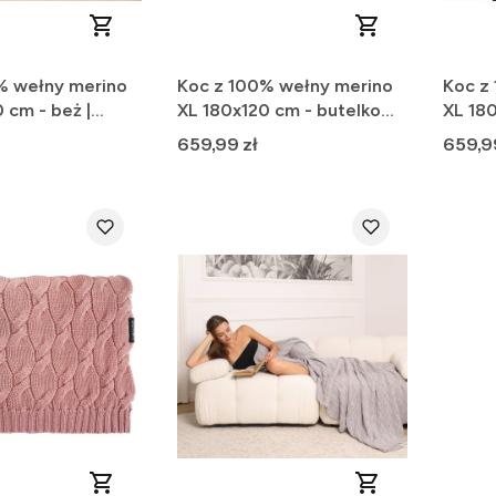
% wełny merino
Koc z 100% wełny merino
Koc z
 cm - beż |
XL 180x120 cm - butelkowa
XL 18
zieleń | Premium
| Pre
Cena
Cena
659,99 zł
659,9