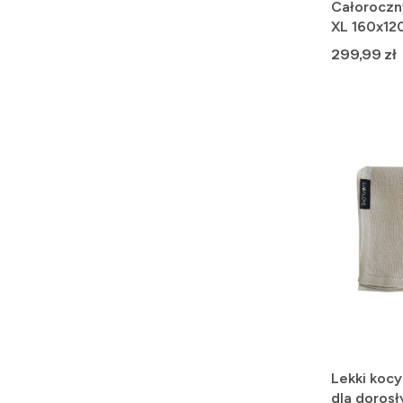
Całorocz
XL 160x12
Cena
299,99 zł
Lekki koc
dla dorosł