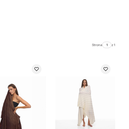
Strona
z 1