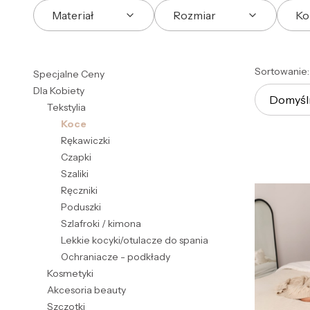
Materiał
Rozmiar
Ko
Koniec filtrów
List
Sortowanie:
Specjalne Ceny
Dla Kobiety
Domyśl
Tekstylia
Koce
Rękawiczki
Czapki
Szaliki
Ręczniki
Poduszki
Szlafroki / kimona
Lekkie kocyki/otulacze do spania
Ochraniacze - podkłady
Kosmetyki
Akcesoria beauty
Szczotki