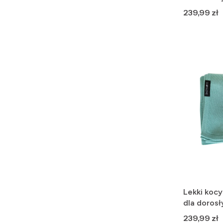
beż
Cena
239,99 zł
Lekki koc
dla dorosł
- szałwia
Cena
239,99 zł