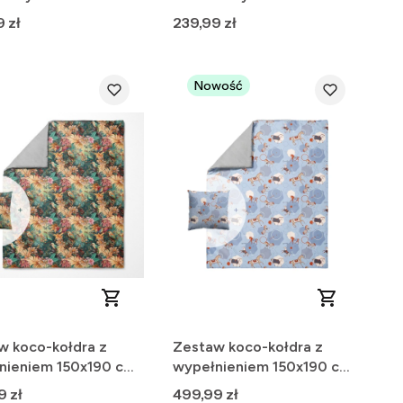
- pudrowy róż
Cena
 zł
239,99 zł
Nowość
w koco-kołdra z
Zestaw koco-kołdra z
nieniem 150x190 cm
wypełnieniem 150x190 cm
ewka na jasiek -
+ poszewka na jasiek -
Cena
9 zł
499,99 zł