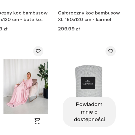
oczny koc bambusow
Całoroczny koc bambusow
0x120 cm - butelkowa
XL 160x120 cm - karmel
Cena
9 zł
299,99 zł
Powiadom
mnie o
dostępności