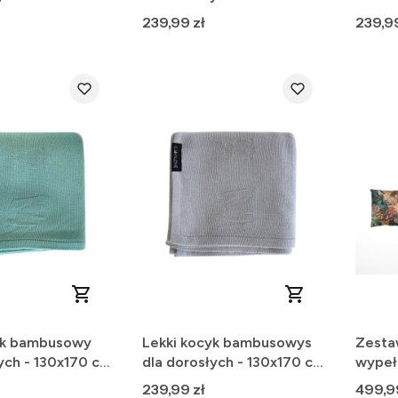
- błękitny, baby blue
kokos
Cena
Cena
239,99 zł
239,99
yk bambusowy
Lekki kocyk bambusowys
Zesta
ych - 130x170 cm
dla dorosłych - 130x170 cm
wypeł
- szary
+ posz
Cena
Cena
239,99 zł
499,9