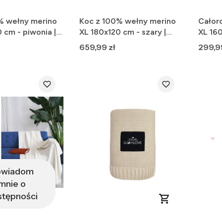
% wełny merino
Koc z 100% wełny merino
Całor
 cm - piwonia |
XL 180x120 cm - szary |
XL 16
Premium
zieleń
Cena
Cena
659,99 zł
299,9
owiadom
mnie o
stępności