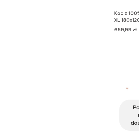
Koc z 100
XL 180x120
Premium
Cena
659,99 zł
P
do