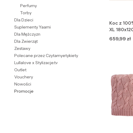
Perfumy
Torby
Dla Dzieci
Koc z 100
Suplementy Yaami
XL 180x120
Dla Mężczyzn
Premium
Cena
659,99 zł
Dla Zwierząt
Zestawy
Polecane przez Czytamyetykiety
Lullalove x Stylizacje.tv
Outlet
Vouchery
Nowości
Promocje
Koniec menu