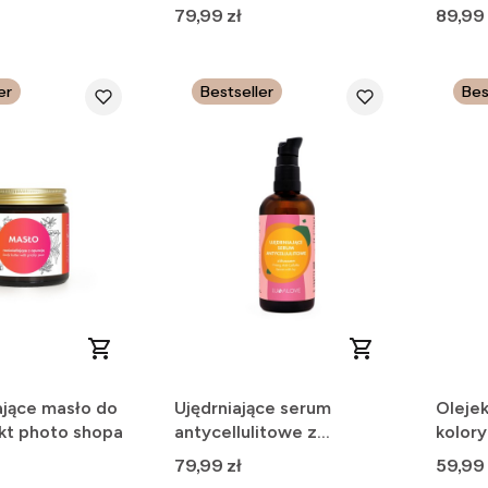
ałanie
zapach moreli
ciała
Cena
Cena
79,99 zł
89,99 
er
Bestseller
Bes
ające masło do
Ujędrniające serum
Oleje
ekt photo shopa
antycellulitowe z
kolory
bluszczem
Cena
Cena
79,99 zł
59,99 