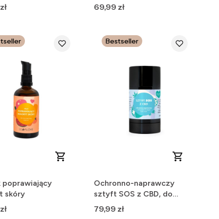
intensywna kuracja
Cena
zł
69,99 zł
tseller
Bestseller
k poprawiający
Ochronno-naprawczy
t skóry
sztyft SOS z CBD, do
twarzy i ciała
Cena
zł
79,99 zł