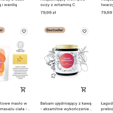
i wanilią
oczy z witaminą C
twarzy
15
Cena
Cena
79,99 zł
79,99 
er
Bestseller
litowe masło w
Balsam ujędrniający z kawą
Łagod
masażu ciała -
- aksamitne wykończenie,
prebio