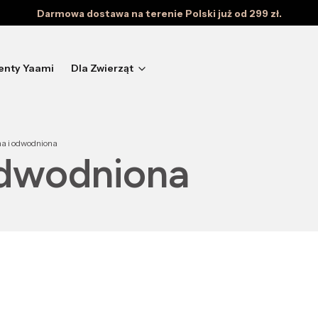
Darmowa dostawa na terenie Polski już od 299 zł.
enty Yaami
Dla Zwierząt
a i odwodniona
odwodniona