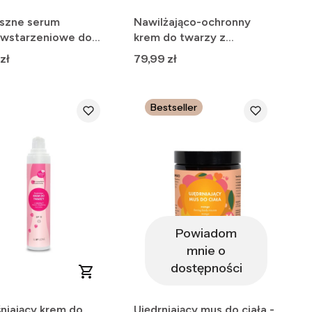
szne serum
Nawilżająco-ochronny
iwstarzeniowe do
krem do twarzy z
 i szyi
propolisem i nagietkiem
Cena
zł
79,99 zł
Bestseller
Powiadom
mnie o
dostępności
niający krem do
Ujędrniający mus do ciała -