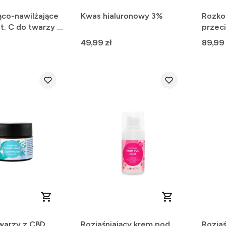
ąco-nawilżające
Kwas hialuronowy 3%
Rozko
t. C do twarzy -
przec
twarzy
Cena
Cena
49,99 zł
89,99 
warzy z CBD,
Rozjaśniający krem pod
Rozjaś