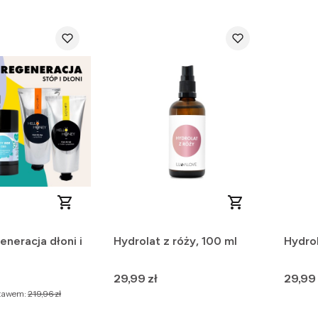
neracja dłoni i
Hydrolat z róży, 100 ml
Hydrol
Cena
Cena
29,99 zł
29,99 
stawem:
219,96 zł