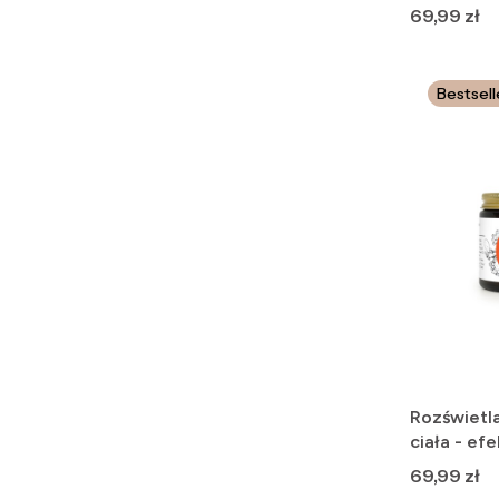
mocne dzi
Cena
69,99 zł
Bestsell
Rozświetl
ciała - ef
Cena
69,99 zł