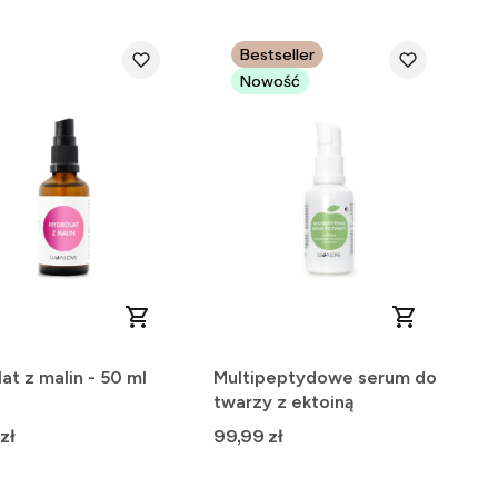
Bestseller
Nowość
at z malin - 50 ml
Multipeptydowe serum do
twarzy z ektoiną
Cena
zł
99,99 zł