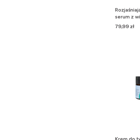
Rozjaśniaj
serum z wi
30 ml
Cena
79,99 zł
Krem do t