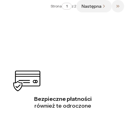
Następna
Strona
z 2
Przejdź do
Bezpieczne płatności
również te odroczone