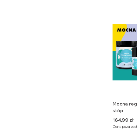
Mocna rege
stóp
Cena
164,99 zł
Cena poza ze