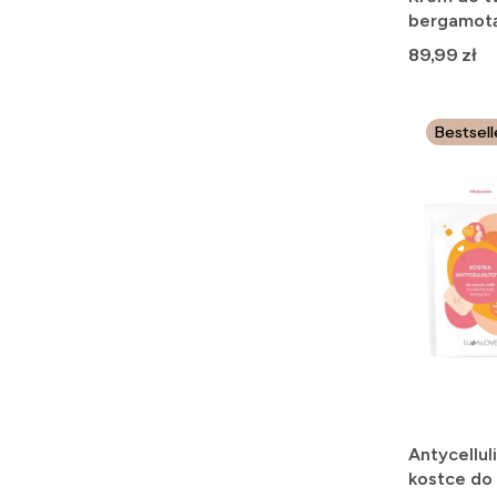
bergamotą 
Cena
89,99 zł
Bestsell
Antycellu
kostce do 