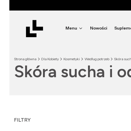
Menu
Nowości
Suplem
Strona główna
Dla Kobiety
Kosmetyki
Według potrzeb
Skóra such
Skóra sucha i 
FILTRY