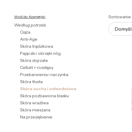
Koniec filtrów
List
Sortowanie:
Wróć do: Kosmetyki
Według potrzeb
Domyśl
Ciąża
Anti-Age
Skóra trądzikowa
Pajączki i obrzęki nóg
Skóra dojrzała
Cellulit + rozstępy
Przebarwienia i naczynka
Skóra tłusta
Skóra sucha i odwodniona
Skóra pozbawiona blasku
Skóra wrażliwa
Skóra mieszana
Na przeziębienie
Koniec menu