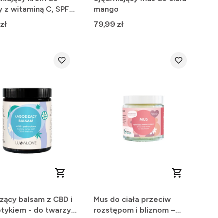
 z witaminą C, SPF
mango
Cena
zł
79,99 zł
zący balsam z CBD i
Mus do ciała przeciw
tykiem - do twarzy i
rozstępom i bliznom –