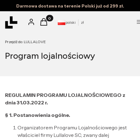
Darmowa dostawa na terenie Polski już od 299 zł.
Produkty w koszyku: 0. Zobacz szczegóły
Zaloguj się
Koszyk
polski
zł
Przejdź do:
LULLALOVE
Program lojalnościowy
REGULAMIN PROGRAMU LOJALNOŚCIOWEGO z
dnia 31.03.2022 r.
§ 1. Postanowienia ogólne.
Organizatorem Programu Lojalnościowego jest
właściciel firmy Lullalove SC, zwany dalej