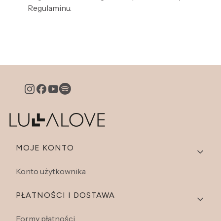
Regulaminu.
Linki w stopce
MOJE KONTO
Konto użytkownika
PŁATNOŚCI I DOSTAWA
Formy płatności