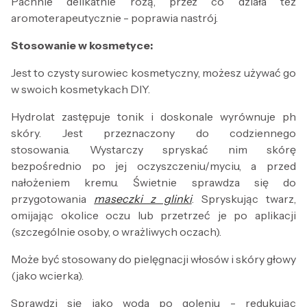
Pachnie delikatnie różą, przez co działa też
aromoterapeutycznie - poprawia nastrój.
Stosowanie w kosmetyce:
Jest to czysty surowiec kosmetyczny, możesz używać go
w swoich kosmetykach DIY.
Hydrolat zastępuje tonik i doskonale wyrównuje ph
skóry. Jest przeznaczony do codziennego
stosowania. Wystarczy spryskać nim skórę
bezpośrednio po jej oczyszczeniu/myciu, a przed
nałożeniem kremu. Świetnie sprawdza się do
przygotowania
maseczki z glinki
. Spryskując twarz,
omijając okolice oczu lub przetrzeć je po aplikacji
(szczególnie osoby, o wrażliwych oczach).
Może być stosowany do pielęgnacji włosów i skóry głowy
(jako wcierka).
Sprawdzi się jako woda po goleniu - redukując