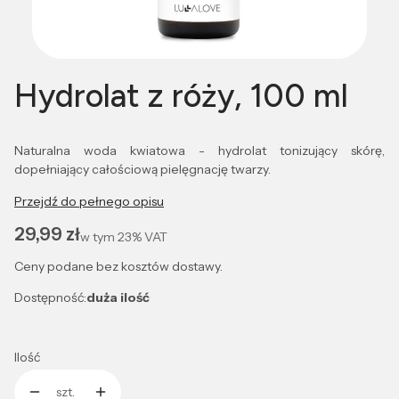
Hydrolat z róży, 100 ml
Naturalna woda kwiatowa - hydrolat tonizujący skórę,
dopełniający całościową pielęgnację twarzy.
Przejdź do pełnego opisu
Cena
29,99 zł
w tym
23%
VAT
Ceny podane bez kosztów dostawy.
Dostępność:
duża ilość
Ilość
szt.