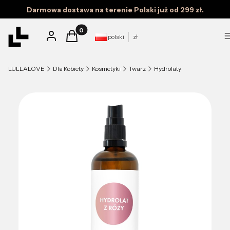
Darmowa dostawa na terenie Polski już od 299 zł.
Produkty w koszyku: 0. Zobacz szczegóły
Zaloguj się
Koszyk
polski
zł
LULLALOVE
Dla Kobiety
Kosmetyki
Twarz
Hydrolaty