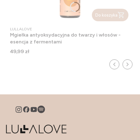
Do koszyka
PRODUCENT
LULLALOVE
Mgiełka antyoksydacyjna do twarzy i włosów -
esencja z fermentami
Cena
49,99 zł