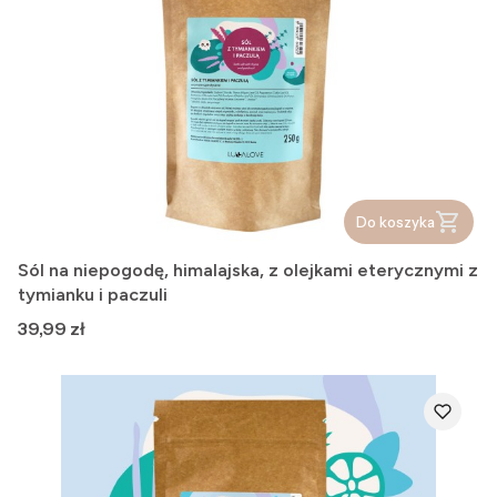
Do koszyka
Sól na niepogodę, himalajska, z olejkami eterycznymi z
tymianku i paczuli
Cena
39,99 zł