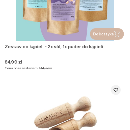
Do koszyka
Zestaw do kąpieli - 2x sól, 1x puder do kąpieli
Cena
84,99 zł
Cena poza zestawem:
114,97 zł