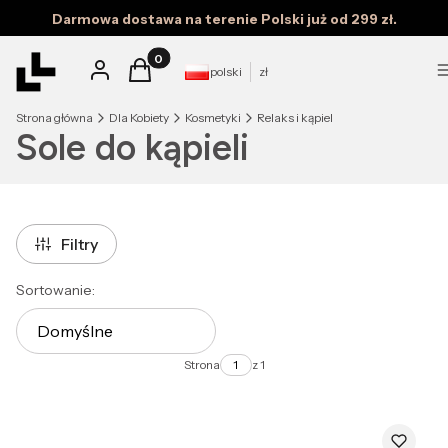
Darmowa dostawa na terenie Polski już od 299 zł.
Produkty w koszyku: 0. Zobacz szczegóły
Zaloguj się
Koszyk
polski
zł
Strona główna
Dla Kobiety
Kosmetyki
Relaks i kąpiel
Sole do kąpieli
Filtry
Lista produktów
Sortowanie:
Domyślne
Strona
z 1