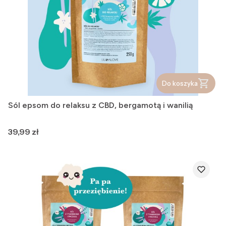
Do koszyka
Sól epsom do relaksu z CBD, bergamotą i wanilią
Cena
39,99 zł