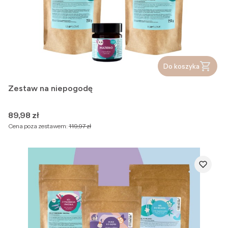
Do koszyka
Zestaw na niepogodę
Cena
89,98 zł
Cena poza zestawem:
119,97 zł