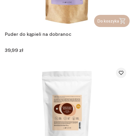
Do koszyka
Puder do kąpieli na dobranoc
Cena
39,99 zł