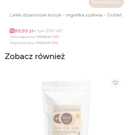
Do koszyka
Lekki dzianinowi kocyk - mgiełka szałwia - Outlet
Cena promocyjna brutto
89,99 zł
w tym
23%
VAT
Cena regularna:
119,99 zł
-25%
Najniższa cena:
119,99 zł
-25%
Zobacz również