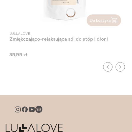
Do koszyka
PRODUCENT
LULLALOVE
Zmiękczająco-relaksująca sól do stóp i dłoni
Cena
39,99 zł