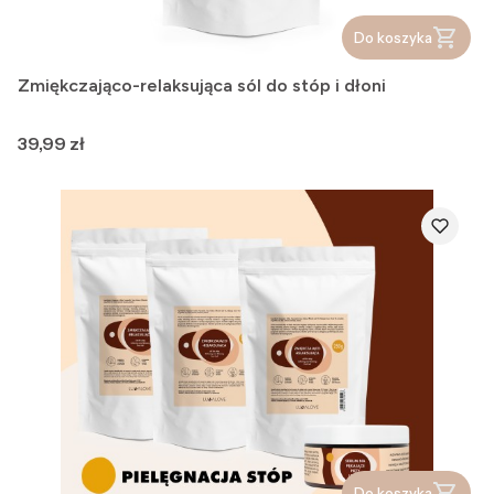
Do koszyka
Zmiękczająco-relaksująca sól do stóp i dłoni
Cena
39,99 zł
Do koszyka