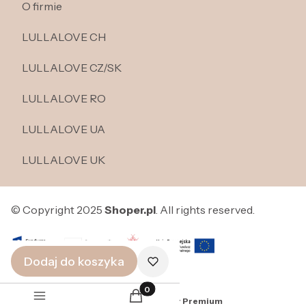
O firmie
LULLALOVE CH
LULLALOVE CZ/SK
LULLALOVE RO
LULLALOVE UA
LULLALOVE UK
© Copyright 2025
Shoper.pl
. All rights reserved.
Dodaj do koszyka
Produkty w koszyku: 0. Zobacz szcze
Sklep internetowy
Shoper Premium