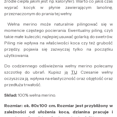
źródle ciepła jakim jest np. kaloryfer). Warto co jakiś czas
wyprać kocyk w płynie zawierającym lanolinę,
przeznaczonym do prania tej wełny.
Wełna merino może naturalnie pilingować się w
momencie częstego pocierania. Ewentualny piling, czyli
takie małe kuleczki, najlepiej usuwać golarką do swetrów.
Piling nie wpływa na właściwości koca czy też grubość
przędzy, pojawia się zazwyczaj tylko na początku
użytkowania.
Do codziennego odświeżenia wełny merino polecamy
szczotkę do ubrań. Kupisz ją
TU
. Czesanie wełny
oczyszcza ją, wpływa na elastyczność oraz objętość oraz
przedłuża trwałość.
Skład:
100% wełna merino.
Rozmiar: ok. 80x100 cm. Rozmiar jest przybliżony w
zależności od ułożenia koca, dzianina pracuje i