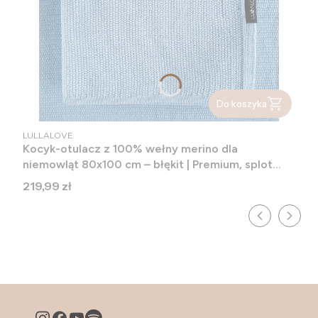
Do koszyka
PRODUCENT
LULLALOVE
Kocyk-otulacz z 100% wełny merino dla
niemowląt 80x100 cm – błękit | Premium, splot
Ryżowy
Cena
219,99 zł