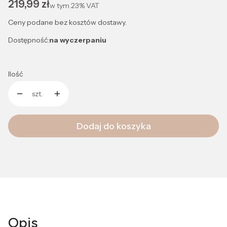
Cena
219,99 zł
w tym
23%
VAT
Ceny podane bez kosztów dostawy.
Dostępność:
na wyczerpaniu
Ilość
szt.
Dodaj do koszyka
Opis