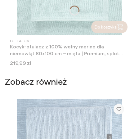
Do koszyka
PRODUCENT
LULLALOVE
Kocyk-otulacz z 100% wełny merino dla
niemowląt 80x100 cm – mięta | Premium, splot
Ryżowy
Cena
219,99 zł
Zobacz również