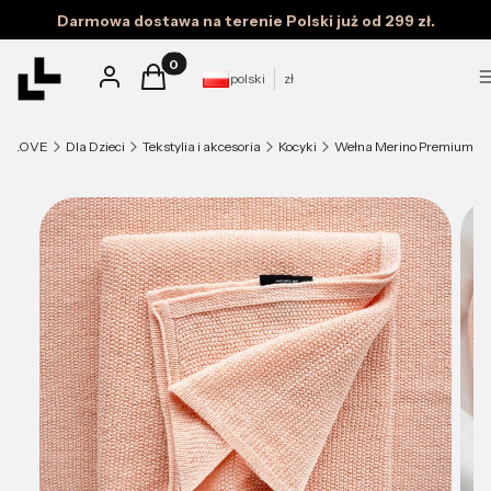
Darmowa dostawa na terenie Polski już od 299 zł.
Produkty w koszyku: 0. Zobacz szczegóły
Zaloguj się
Koszyk
polski
zł
LALOVE
Dla Dzieci
Tekstylia i akcesoria
Kocyki
Wełna Merino Premium