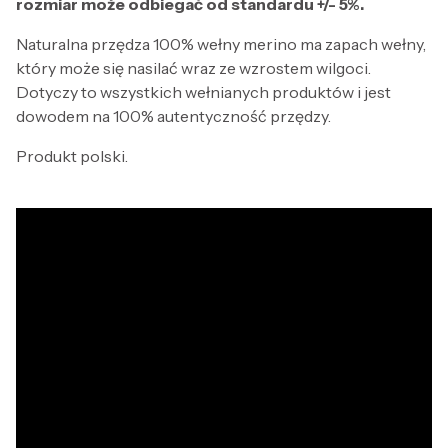
rozmiar może odbiegać od standardu +/- 5%.
Naturalna przędza 100% wełny merino ma zapach wełny,
który może się nasilać wraz ze wzrostem wilgoci.
Dotyczy to wszystkich wełnianych produktów i jest
dowodem na 100% autentyczność przędzy.
Produkt polski.