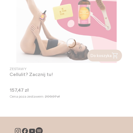
Do koszyka
PRODUCENT
ZESTAWY
Cellulit? Zacznij tu!
Cena
157,47 zł
Cena poza zestawem:
209,97 zł