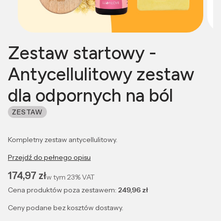
Zestaw startowy -
Antycellulitowy zestaw
dla odpornych na ból
ZESTAW
Kompletny zestaw antycellulitowy.
Przejdź do pełnego opisu
Cena
174,97 zł
w tym
23%
VAT
Cena produktów poza zestawem:
249,96 zł
Ceny podane bez kosztów dostawy.