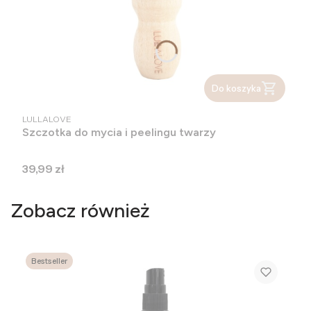
Do koszyka
PRODUCENT
LULLALOVE
Szczotka do mycia i peelingu twarzy
Cena
39,99 zł
Zobacz również
Bestseller