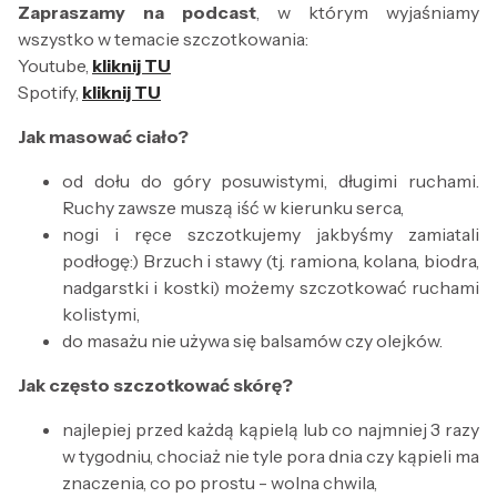
Zapraszamy na podcast
, w którym wyjaśniamy
wszystko w temacie szczotkowania:
Youtube,
kliknij TU
Spotify,
kliknij TU
Jak masować ciało?
od dołu do góry posuwistymi, długimi ruchami.
Ruchy zawsze muszą iść w kierunku serca,
nogi i ręce szczotkujemy jakbyśmy zamiatali
podłogę:) Brzuch i stawy (tj. ramiona, kolana, biodra,
nadgarstki i kostki) możemy szczotkować ruchami
kolistymi,
do masażu nie używa się balsamów czy olejków.
Jak często szczotkować skórę?
najlepiej przed każdą kąpielą lub co najmniej 3 razy
w tygodniu, chociaż nie tyle pora dnia czy kąpieli ma
znaczenia, co po prostu - wolna chwila,