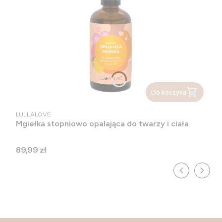
Do koszyka
PRODUCENT
LULLALOVE
Mgiełka stopniowo opalająca do twarzy i ciała
Cena
89,99 zł