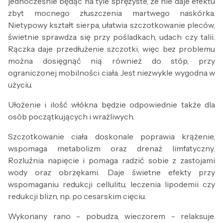
jednocześnie będąc na tyle sprężyste, że nie daje efektu
zbyt mocnego złuszczenia martwego naskórka.
Nietypowy kształt sierpa, ułatwia szczotkowanie pleców,
świetnie sprawdza się przy pośladkach, udach czy talii.
Rączka daje przedłużenie szczotki, więc bez problemu
można dosięgnąć nią również do stóp, przy
ograniczonej mobilności ciała. Jest niezwykle wygodna w
użyciu.
Ułożenie i ilość włókna będzie odpowiednie także dla
osób początkujących i wrażliwych.
Szczotkowanie ciała doskonale poprawia krążenie,
wspomaga metabolizm oraz drenaż limfatyczny.
Rozluźnia napięcie i pomaga radzić sobie z zastojami
wody oraz obrzękami. Daje świetne efekty przy
wspomaganiu redukcji cellulitu, leczenia lipodemii czy
redukcji blizn, np. po cesarskim cięciu.
Wykonany rano - pobudza, wieczorem - relaksuje.