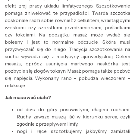
efekt złej pracy układu limfatycznego. Szczotkowanie
pomaga zniwelować te przypadłości. Twarda szczotka
doskonale radzi sobie również z cellulitem, wrastającymi
włoskami czy szorstkimi przedramionami, pośladkami
czy łokciami. Na początku masaż może wydać się
bolesny i jest to normalne odczucie. Skóra musi
przyzwyczaić się do niego. Tradycja szczotkowania na
sucho wywodzi się z medycyny ajurwedyjskiej. Celem
masażu, oprócz usunięcia martwego naskórka, jest
pozbycie się złogów toksyn. Masaż pomaga także pozbyć
się napięcia. Wykonany rano - pobudza, wieczorem -
relaksuje.
Jak masować ciało?
od dołu do góry posuwistymi, długimi ruchami.
Ruchy zawsze muszą iść w kierunku serca, czyli
zgodnie z przepływem limfy,
nogi i ręce szczotkujemy jakbyśmy zamiatali