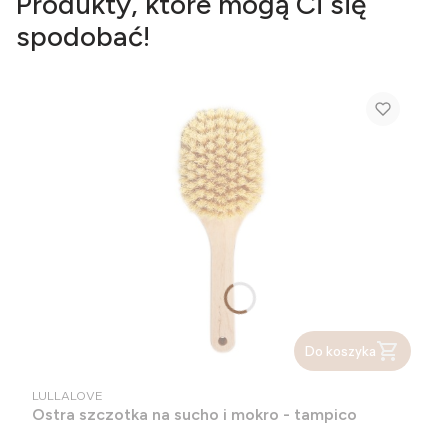
Produkty, które mogą Ci się
spodobać!
Do koszyka
PRODUCENT
LULLALOVE
Ostra szczotka na sucho i mokro - tampico