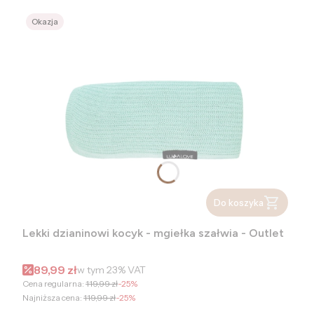
Okazja
Do koszyka
Lekki dzianinowi kocyk - mgiełka szałwia - Outlet
Cena promocyjna brutto
89,99 zł
w tym
23%
VAT
Cena regularna:
119,99 zł
-25%
Najniższa cena:
119,99 zł
-25%