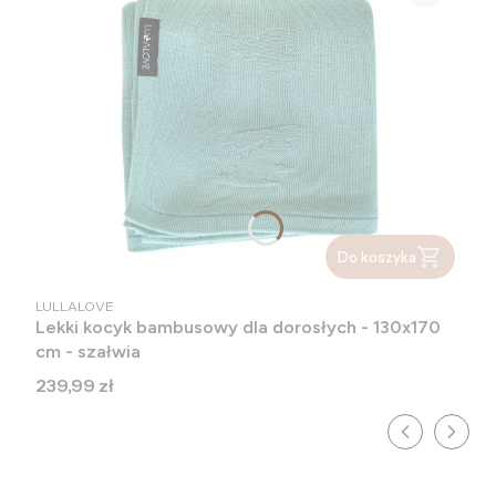
Do koszyka
PRODUCENT
LULLALOVE
Lekki kocyk bambusowy dla dorosłych - 130x170
cm - szałwia
Cena
239,99 zł