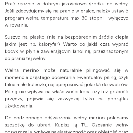
Prać ręcznie w dobrym jakościowo środku do wełny.
Jeśli zdecydujemy się na pranie w pralce, należy ustawić
program wełna, temperatura max 30 stopni i wyłączyć
wirowanie.
Suszyć na płasko (nie na bezpośrednim źródle ciepła
jakim jest np. kaloryfer). Warto co jakiś czas wyprać
kocyk w płynie zawierającym lanolinę, przeznaczonym
do prania tej wełny.
Wełna merino może naturalnie pilingować się w
momencie częstego pocierania. Ewentualny piling, czyli
takie małe kuleczki, najlepiej usuwać golarką do swetrów.
Piling nie wpływa na właściwości koca czy też grubość
przędzy, pojawia się zazwyczaj tylko na początku
użytkowania.
Do codziennego odświeżenia wełny merino polecamy
szczotkę do ubrań. Kupisz ją
TU
. Czesanie wełny
oczyszcza ją, wpływa na elastyczność oraz objętość oraz