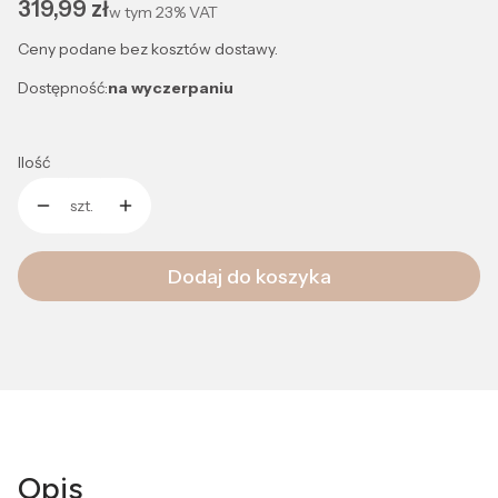
Cena
319,99 zł
w tym
23%
VAT
Ceny podane bez kosztów dostawy.
Dostępność:
na wyczerpaniu
Ilość
szt.
Dodaj do koszyka
Opis