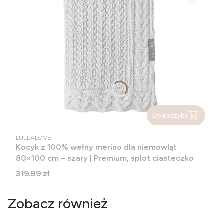
Do koszyka
PRODUCENT
LULLALOVE
Kocyk z 100% wełny merino dla niemowląt
80×100 cm – szary | Premium, splot ciasteczko
Cena
319,99 zł
Zobacz również