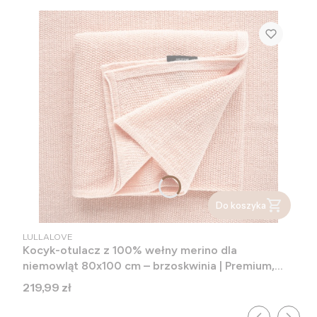
Do koszyka
PRODUCENT
LULLALOVE
Kocyk-otulacz z 100% wełny merino dla
niemowląt 80x100 cm – brzoskwinia | Premium,
splot Ryżowy
Cena
219,99 zł