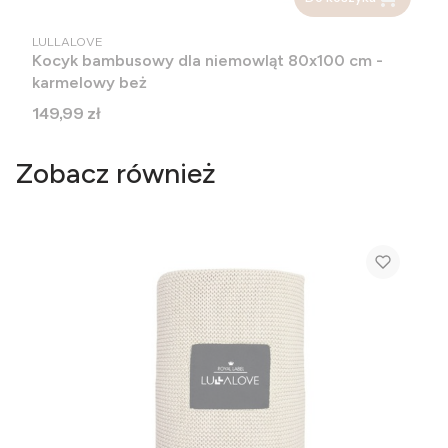
PRODUCENT
LULLALOVE
Kocyk bambusowy dla niemowląt 80x100 cm -
karmelowy beż
Cena
149,99 zł
Zobacz również