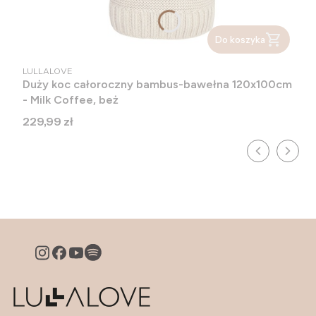
Do koszyka
PRODUCENT
LULLALOVE
Duży koc całoroczny bambus-bawełna 120x100cm
- Milk Coffee, beż
Cena
229,99 zł