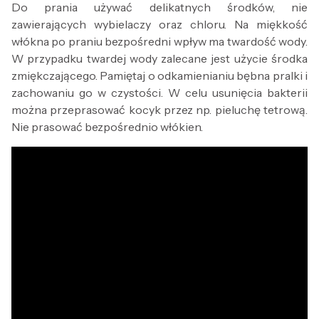
Do prania używać delikatnych środków, nie
zawierających wybielaczy oraz chloru. Na miękkość
włókna po praniu bezpośredni wpływ ma twardość wody.
W przypadku twardej wody zalecane jest użycie środka
zmiękczającego. Pamiętaj o odkamienianiu bębna pralki i
zachowaniu go w czystości. W celu usunięcia bakterii
można przeprasować kocyk przez np. pieluchę tetrową.
Nie prasować bezpośrednio włókien.