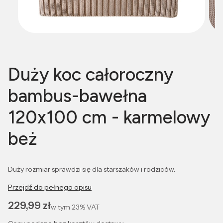
Duży koc całoroczny
bambus-bawełna
120x100 cm - karmelowy
beż
Duży rozmiar sprawdzi się dla starszaków i rodziców.
Przejdź do pełnego opisu
Cena
229,99 zł
w tym
23%
VAT