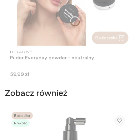
Do koszyka
PRODUCENT
LULLALOVE
Puder Everyday powder - neutralny
Cena
59,99 zł
Zobacz również
Bestseller
Nowość