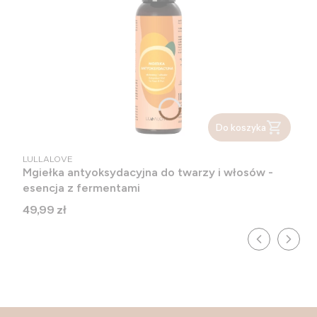
Do koszyka
PRODUCENT
LULLALOVE
Mgiełka antyoksydacyjna do twarzy i włosów -
esencja z fermentami
Cena
49,99 zł