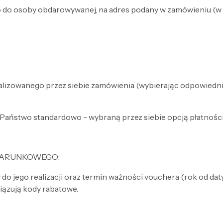
 do osoby obdarowywanej, na adres podany w zamówieniu (w 
izowanego przez siebie zamówienia (wybierając odpowiednią 
ą Państwo standardowo - wybraną przez siebie opcją płatnośc
DARUNKOWEGO:
 do jego realizacji oraz termin ważności vouchera (rok od d
ązują kody rabatowe.