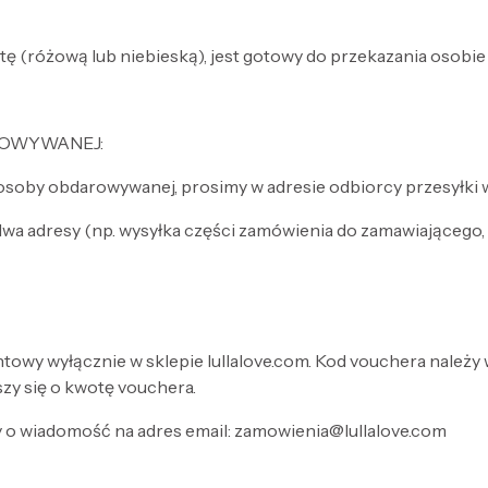
ę (różową lub niebieską), jest gotowy do przekazania osobi
ROWYWANEJ:
soby obdarowywanej, prosimy w adresie odbiorcy przesyłki 
dwa adresy (np. wysyłka części zamówienia do zamawiającego
y wyłącznie w sklepie lullalove.com. Kod vouchera należy 
zy się o kwotę vouchera.
o wiadomość na adres email: zamowienia@lullalove.com