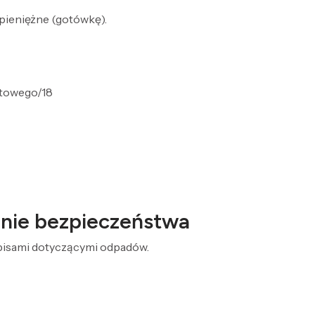
pieniężne (gotówkę).
ntowego/18
żenie bezpieczeństwa
episami dotyczącymi odpadów.