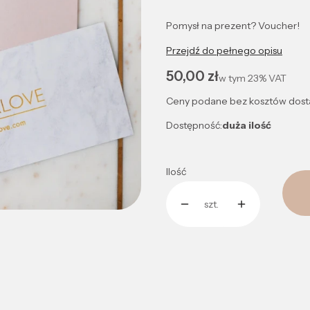
Pomysł na prezent? Voucher!
Przejdź do pełnego opisu
Cena
50,00 zł
w tym
23%
VAT
Ceny podane bez kosztów dost
Dostępność:
duża ilość
Ilość
szt.