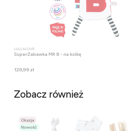
PRODUCENT
LULLALOVE
SuperZabawka MR B - na kolkę
Cena
129,99 zł
Zobacz również
Okazja
Nowość