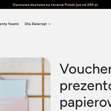
Darmowa dostawa na terenie Polski już od 299 zł.
enty Yaami
Dla Zwierząt
Vouche
prezent
papiero