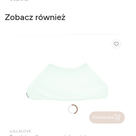
Zobacz również
Do koszyka
PRODUCENT
LULLALOVE