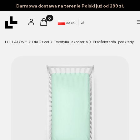
Darmowa dostawa na terenie Polski już od 299 zł.
Produkty w koszyku: 0. Zobacz szczegóły
Zaloguj się
Koszyk
polski
zł
LULLALOVE
Dla Dzieci
Tekstylia i akcesoria
Prześcieradła i podkłady