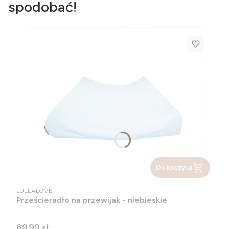
spodobać!
Do koszyka
PRODUCENT
LULLALOVE
Prześcieradło na przewijak - niebieskie
Cena
69,99 zł