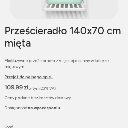
Prześcieradło 140x70 cm
mięta
Ekskluzywne prześcieradło z miękkiej dzianiny w kolorze
miętowym.
Przejdź do pełnego opisu
Cena
109,99 zł
w tym
23%
VAT
Ceny podane bez kosztów dostawy.
Dostępność:
na wyczerpaniu
Ilość