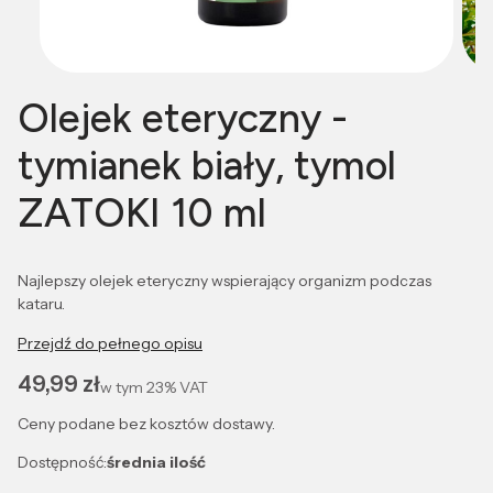
Olejek eteryczny -
tymianek biały, tymol
ZATOKI 10 ml
Najlepszy olejek eteryczny wspierający organizm podczas
kataru.
Przejdź do pełnego opisu
Cena
49,99 zł
w tym
23%
VAT
Ceny podane bez kosztów dostawy.
Dostępność:
średnia ilość