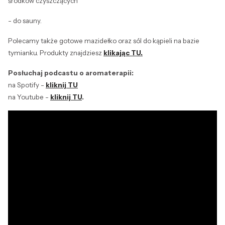
środków czyszczących
- do sauny.
Polecamy także gotowe mazidełko oraz sól do kąpieli na bazie
tymianku. Produkty znajdziesz
klikając TU.
Posłuchaj podcastu o aromaterapii:
na Spotify -
kliknij TU
na Youtube -
kliknij TU
.