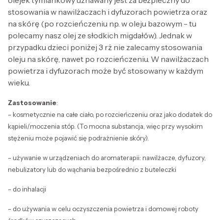
olejek tymiankowy uznawany jest za bezpieczny do
stosowania w nawilżaczach i dyfuzorach powietrza oraz
na skórę (po rozcieńczeniu np. w oleju bazowym - tu
polecamy nasz olej ze słodkich migdałów). Jednak w
przypadku dzieci poniżej 3 rż nie zalecamy stosowania
oleju na skórę, nawet po rozcieńczeniu. W nawilżaczach
powietrza i dyfuzorach może być stosowany w każdym
wieku.
Zastosowanie
:
- kosmetycznie na całe ciało, po rozcieńczeniu oraz jako dodatek do
kąpieli/moczenia stóp. (To mocna substancja, więc przy wysokim
stężeniu może pojawić się podrażnienie skóry).
- używanie w urządzeniach do aromaterapii: nawilżacze, dyfuzory,
nebulizatory lub do wąchania bezpośrednio z buteleczki
- do inhalacji
- do używania w celu oczyszczenia powietrza i domowej roboty