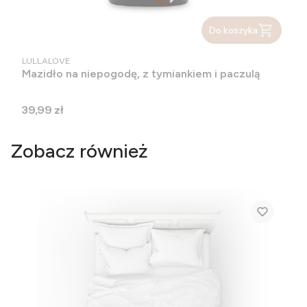
Do koszyka
PRODUCENT
LULLALOVE
Mazidło na niepogodę, z tymiankiem i paczulą
Cena
39,99 zł
Zobacz również