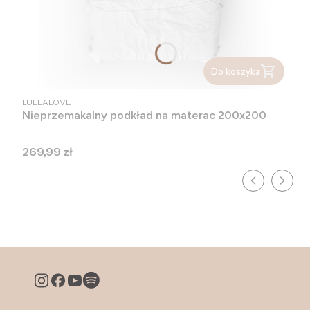
Do koszyka
PRODUCENT
LULLALOVE
Nieprzemakalny podkład na materac 200x200
Cena
269,99 zł