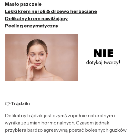
Masło pszczele
Lekki krem neroli & drzewo herbaciane
Delikatny krem nawilżający
Peeling enzymatyczny
👉
Trądzik:
Delikatny trądzik jest czymś zupełnie naturalnym i
wynika ze zmian hormonalnych. Czasem jednak
przybiera bardzo agresywną postać bolesnych guzków