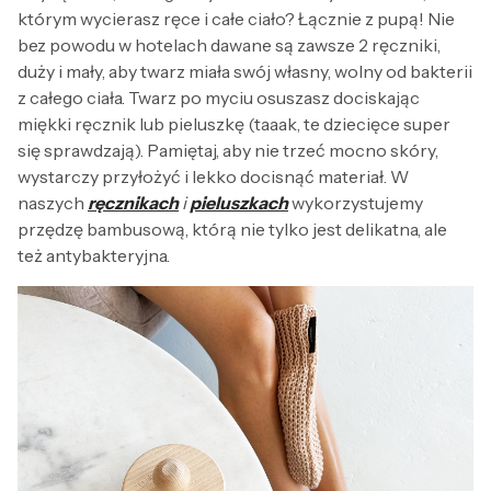
którym wycierasz ręce i całe ciało? Łącznie z pupą! Nie
bez powodu w hotelach dawane są zawsze 2 ręczniki,
duży i mały, aby twarz miała swój własny, wolny od bakterii
z całego ciała. Twarz po myciu osuszasz dociskając
miękki ręcznik lub pieluszkę (taaak, te dziecięce super
się sprawdzają). Pamiętaj, aby nie trzeć mocno skóry,
wystarczy przyłożyć i lekko docisnąć materiał. W
naszych
ręcznikach
i
pieluszkach
wykorzystujemy
przędzę bambusową, którą nie tylko jest delikatna, ale
też antybakteryjna.