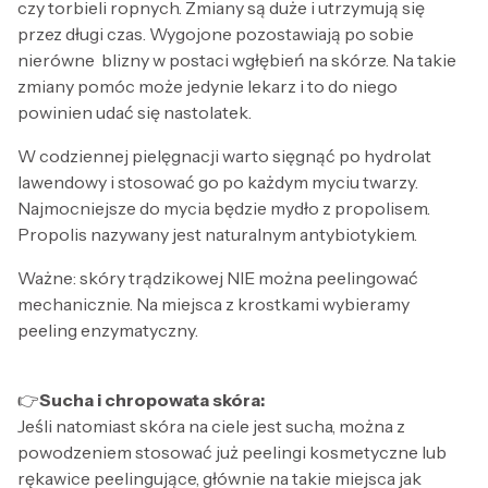
czy torbieli ropnych. Zmiany są duże i utrzymują się
przez długi czas. Wygojone pozostawiają po sobie
nierówne blizny w postaci wgłębień na skórze. Na takie
zmiany pomóc może jedynie lekarz i to do niego
powinien udać się nastolatek.
W codziennej pielęgnacji warto sięgnąć po hydrolat
lawendowy i stosować go po każdym myciu twarzy.
Najmocniejsze do mycia będzie mydło z propolisem.
Propolis nazywany jest naturalnym antybiotykiem.
Ważne: skóry trądzikowej NIE można peelingować
mechanicznie. Na miejsca z krostkami wybieramy
peeling enzymatyczny.
👉
Sucha i chropowata skóra:
Jeśli natomiast skóra na ciele jest sucha, można z
powodzeniem stosować już peelingi kosmetyczne lub
rękawice peelingujące, głównie na takie miejsca jak