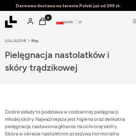
Darmowa dostawa na terenie Polski już od 299 zł.
Produkty w koszyku: 0. Zobacz szczegóły
Zaloguj się
Koszyk
polski
zł
LULLALOVE
Blog
Pielęgnacja nastolatków i
skóry trądzikowej
Dobre składy to podstawa w codziennej pielęgnacji
młodej skóry. Najważniejsza jest higiena oraz delikatna
pielęgnacja, nastawiona głównie na ochronę skóry.
Skóra w okresie nastoletnim przeżywa hormonalny