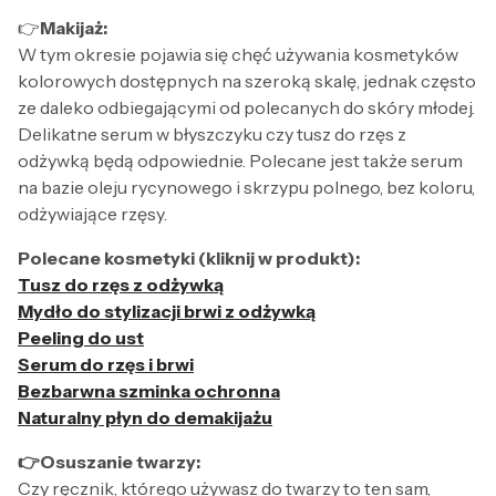
👉
Makijaż:
W tym okresie pojawia się chęć używania kosmetyków
kolorowych dostępnych na szeroką skalę, jednak często
ze daleko odbiegającymi od polecanych do skóry młodej.
Delikatne serum w błyszczyku czy tusz do rzęs z
odżywką będą odpowiednie. Polecane jest także serum
na bazie oleju rycynowego i skrzypu polnego, bez koloru,
odżywiające rzęsy.
Polecane kosmetyki (kliknij w produkt):
Tusz do rzęs z odżywką
Mydło do stylizacji brwi z odżywką
Peeling do ust
Serum do rzęs i brwi
Bezbarwna szminka ochronna
Naturalny płyn do demakijażu
👉Osuszanie twarzy:
Czy ręcznik, którego używasz do twarzy to ten sam,