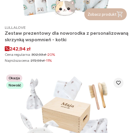
Zobacz produkt
PRODUCENT
LULLALOVE
Zestaw prezentowy dla noworodka z personalizowaną
skrzynką wspomnień - kotki
Cena promocyjna
242,94 zł
Cena regularna:
302,93 zł
-20%
Najniższa cena:
272,93 zł
-11%
Okazja
Nowość