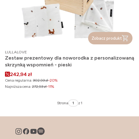
Zobacz produkt
PRODUCENT
LULLALOVE
Zestaw prezentowy dla noworodka z personalizowaną
skrzynką wspomnień - pieski
Cena promocyjna
242,94 zł
Cena regularna:
302,93 zł
-20%
Najniższa cena:
272,93 zł
-11%
Strona
z 1