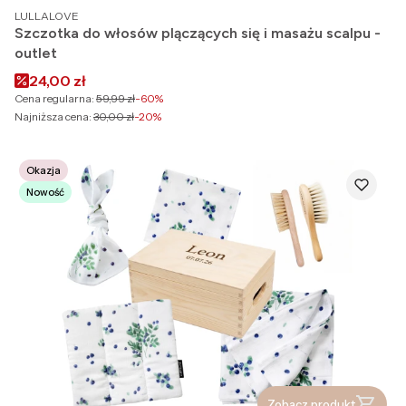
PRODUCENT
LULLALOVE
Szczotka do włosów plączących się i masażu scalpu -
outlet
Cena promocyjna
24,00 zł
Cena regularna:
59,99 zł
-60%
Najniższa cena:
30,00 zł
-20%
Okazja
Nowość
Zobacz produkt