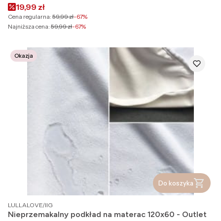
Cena promocyjna
19,99 zł
Cena regularna:
59,99 zł
-67%
Najniższa cena:
59,99 zł
-67%
Okazja
Do koszyka
PRODUCENT
LULLALOVE/IIG
Nieprzemakalny podkład na materac 120x60 - Outlet