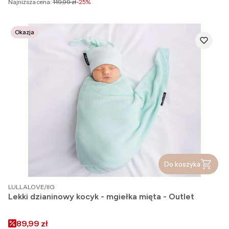
Najniższa cena:
119,99 zł
-25%
Okazja
Do koszyka
PRODUCENT
LULLALOVE/IIG
Lekki dzianinowy kocyk - mgiełka mięta - Outlet
Cena promocyjna
89,99 zł