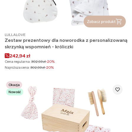
Zobacz produkt
PRODUCENT
LULLALOVE
Zestaw prezentowy dla noworodka z personalizowaną
skrzynką wspomnień - króliczki
Cena promocyjna
242,94 zł
Cena regularna:
302,93 zł
-20%
Najniższa cena:
302,93 zł
-20%
Okazja
Nowość