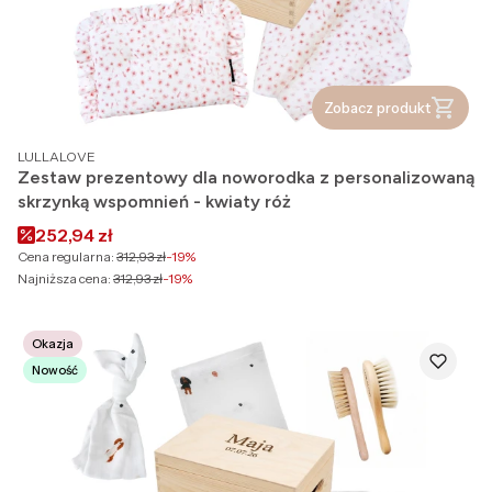
Zobacz produkt
PRODUCENT
LULLALOVE
Zestaw prezentowy dla noworodka z personalizowaną
skrzynką wspomnień - kwiaty róż
Cena promocyjna
252,94 zł
Cena regularna:
312,93 zł
-19%
Najniższa cena:
312,93 zł
-19%
Okazja
Nowość