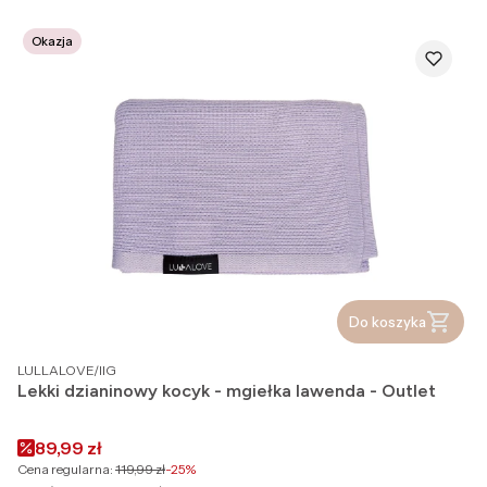
Okazja
Do koszyka
PRODUCENT
LULLALOVE/IIG
Lekki dzianinowy kocyk - mgiełka lawenda - Outlet
Cena promocyjna
89,99 zł
Cena regularna:
119,99 zł
-25%