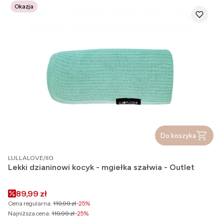
Okazja
Do koszyka
PRODUCENT
LULLALOVE/IIG
Lekki dzianinowi kocyk - mgiełka szałwia - Outlet
Cena promocyjna
89,99 zł
Cena regularna:
119,99 zł
-25%
Najniższa cena:
119,99 zł
-25%