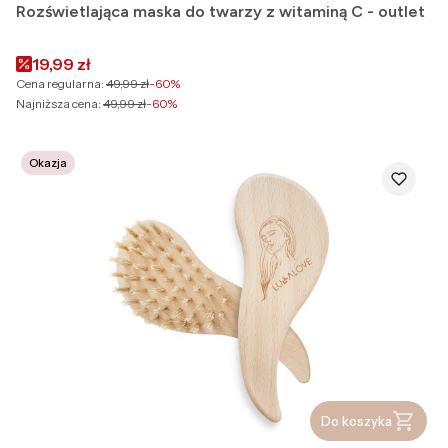
Rozświetlająca maska do twarzy z witaminą C - outlet
Cena promocyjna
19,99 zł
Cena regularna:
49,99 zł
-60%
Najniższa cena:
49,99 zł
-60%
Okazja
Do koszyka