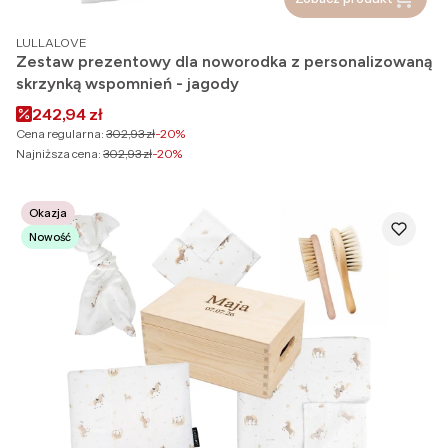
PRODUCENT
LULLALOVE
Zestaw prezentowy dla noworodka z personalizowaną
skrzynką wspomnień - jagody
Cena promocyjna
242,94 zł
Cena regularna:
302,93 zł
-20%
Najniższa cena:
302,93 zł
-20%
Okazja
Nowość