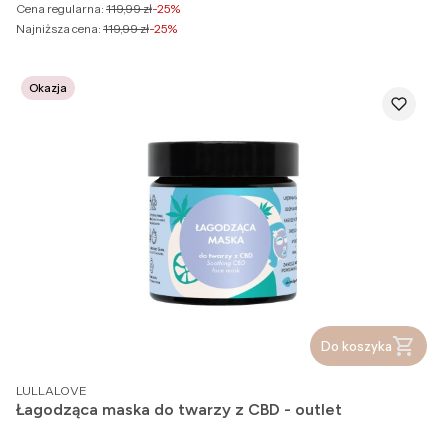
Cena regularna:
119,99 zł
-25%
Najniższa cena:
119,99 zł
-25%
Okazja
Do koszyka
PRODUCENT
LULLALOVE
Łagodząca maska do twarzy z CBD - outlet