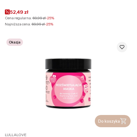
Cena promocyjna
52,49 zł
Cena regularna:
69,99 zł
-25%
Najniższa cena:
69,99 zł
-25%
Okazja
Do koszyka
PRODUCENT
LULLALOVE