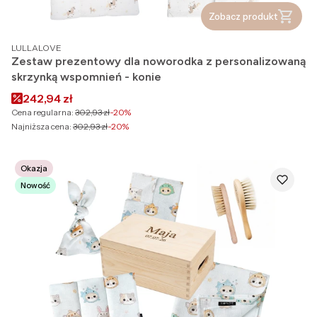
Zobacz produkt
PRODUCENT
LULLALOVE
Zestaw prezentowy dla noworodka z personalizowaną
skrzynką wspomnień - konie
Cena promocyjna
242,94 zł
Cena regularna:
302,93 zł
-20%
Najniższa cena:
302,93 zł
-20%
Okazja
Nowość