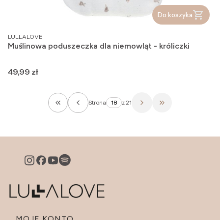
Do koszyka
PRODUCENT
LULLALOVE
Muślinowa poduszeczka dla niemowląt - króliczki
Cena
49,99 zł
Strona
z 21
Wróć do pierwszej strony z produktami
Przejdź do ostatn
MOJE KONTO