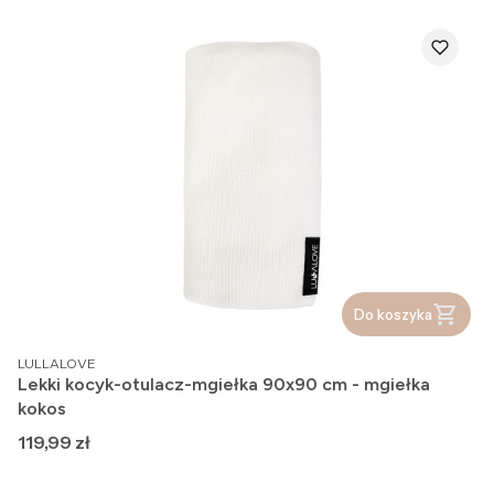
Do koszyka
PRODUCENT
LULLALOVE
Lekki kocyk-otulacz-mgiełka 90x90 cm - mgiełka
kokos
Cena
119,99 zł