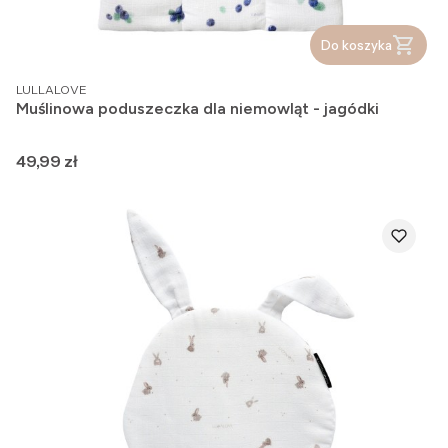
Do koszyka
PRODUCENT
LULLALOVE
Muślinowa poduszeczka dla niemowląt - jagódki
Cena
49,99 zł