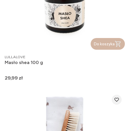
Do koszyka
PRODUCENT
LULLALOVE
Masło shea 100 g
Cena
29,99 zł