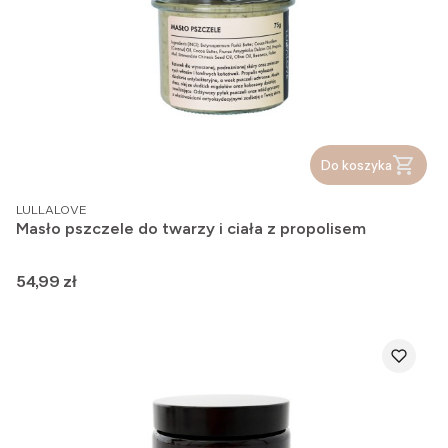
Do koszyka
PRODUCENT
LULLALOVE
Masło pszczele do twarzy i ciała z propolisem
Cena
54,99 zł