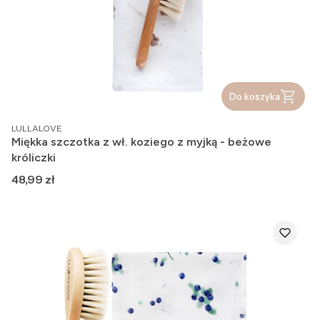
Do koszyka
PRODUCENT
LULLALOVE
Miękka szczotka z wł. koziego z myjką - beżowe
króliczki
Cena
48,99 zł