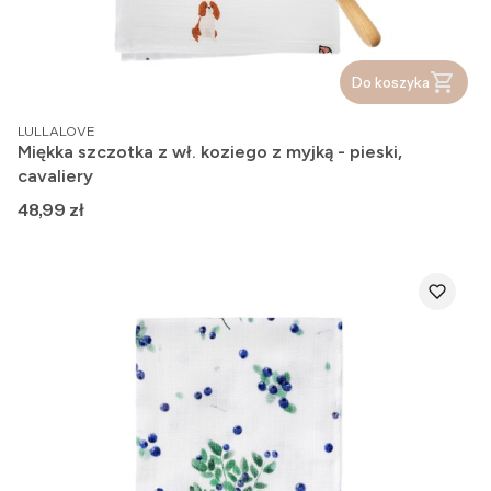
Do koszyka
PRODUCENT
LULLALOVE
Miękka szczotka z wł. koziego z myjką - pieski,
cavaliery
Cena
48,99 zł