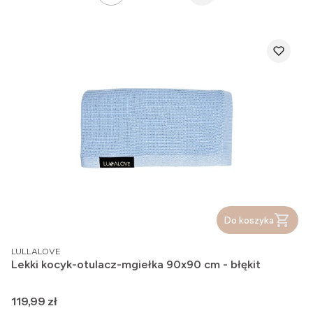
Do koszyka
PRODUCENT
LULLALOVE
Lekki kocyk-otulacz-mgiełka 90x90 cm - błękit
Cena
119,99 zł