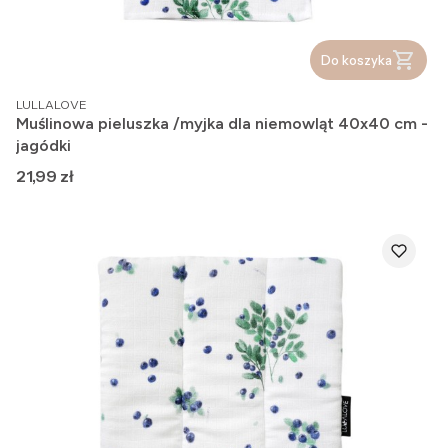
Do koszyka
PRODUCENT
LULLALOVE
Muślinowa pieluszka /myjka dla niemowląt 40x40 cm -
jagódki
Cena
21,99 zł