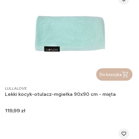
Do koszyka
PRODUCENT
LULLALOVE
Lekki kocyk-otulacz-mgiełka 90x90 cm - mięta
Cena
119,99 zł