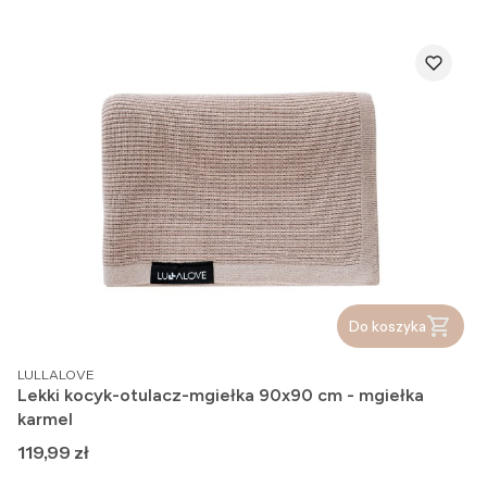
Do koszyka
PRODUCENT
LULLALOVE
Lekki kocyk-otulacz-mgiełka 90x90 cm - mgiełka
karmel
Cena
119,99 zł