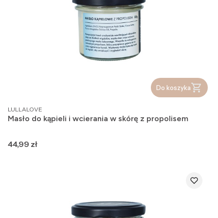
Do koszyka
PRODUCENT
LULLALOVE
Masło do kąpieli i wcierania w skórę z propolisem
Cena
44,99 zł