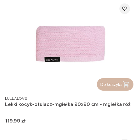
Do koszyka
PRODUCENT
LULLALOVE
Lekki kocyk-otulacz-mgiełka 90x90 cm - mgiełka róż
Cena
119,99 zł