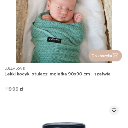
Do koszyka
PRODUCENT
LULLALOVE
Lekki kocyk-otulacz-mgiełka 90x90 cm - szałwia
Cena
119,99 zł