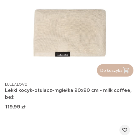
Do koszyka
PRODUCENT
LULLALOVE
Lekki kocyk-otulacz-mgiełka 90x90 cm - milk coffee,
beż
Cena
119,99 zł