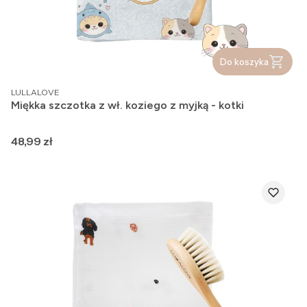
Do koszyka
PRODUCENT
LULLALOVE
Miękka szczotka z wł. koziego z myjką - kotki
Cena
48,99 zł