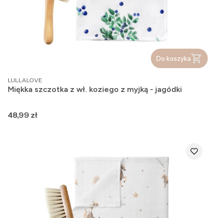
Do koszyka
PRODUCENT
LULLALOVE
Miękka szczotka z wł. koziego z myjką - jagódki
Cena
48,99 zł