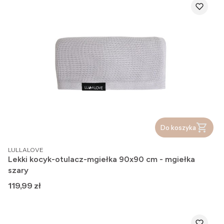
Do koszyka
PRODUCENT
LULLALOVE
Lekki kocyk-otulacz-mgiełka 90x90 cm - mgiełka
szary
Cena
119,99 zł