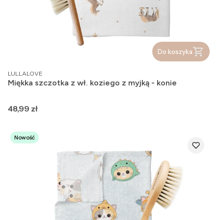
Do koszyka
PRODUCENT
LULLALOVE
Miękka szczotka z wł. koziego z myjką - konie
Cena
48,99 zł
Nowość