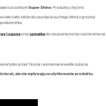
 dzięki szczotkom
Super Shine
. Produkty z tej linii:
 całe ciało, także do usunięcia suchego błota z grzywy)
z podszerstka
ywy i ogona
oraz
szmatkę
do osuszania konia i wycierania n
na tylko przez 1 konia i wymieniana wedle zużycia.
ścierać, ale nie wpływają na użytkowanie produktu.