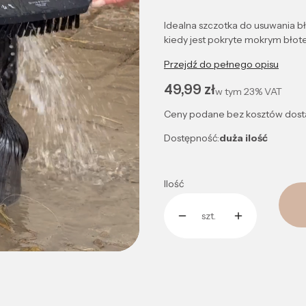
Idealna szczotka do usuwania bło
kiedy jest pokryte mokrym błot
Przejdź do pełnego opisu
Cena
49,99 zł
w tym
23%
VAT
Ceny podane bez kosztów dost
Dostępność:
duża ilość
Ilość
szt.