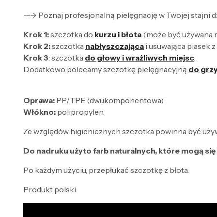
---> Poznaj profesjonalną pielęgnację w Twojej stajni
Krok 1:
szczotka do
kurzu i błota
(może być używana na
Krok 2:
szczotka
nabłyszczająca
i usuwająca piasek 
Krok 3
: szczotka
do głowy i wrażliwych miejsc
.
Dodatkowo polecamy szczotkę pielęgnacyjną
do grz
Oprawa:
PP/TPE (dwukomponentowa)
Włókno:
polipropylen.
Ze względów higienicznych szczotka powinna być używa
Do nadruku użyto farb naturalnych, które mogą się 
Po każdym użyciu, przepłukać szczotkę z błota.
Produkt polski.