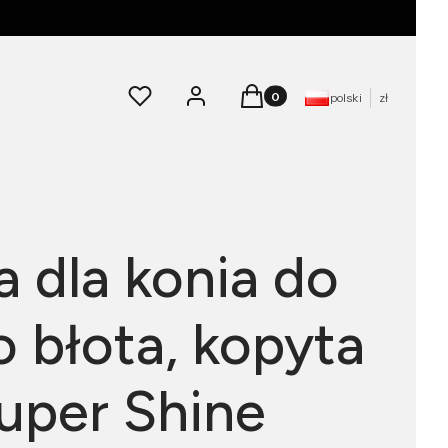
Produkty w koszyku: 0. Zoba
Ulubione
Zaloguj się
Koszyk
polski
zł
a dla konia do
 błota, kopyta
Super Shine