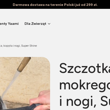
Darmowa dostawa na terenie Polski już od 299 zł.
enty Yaami
Dla Zwierząt
a, kopyta i nogi, Super Shine
Szczotk
mokrego
i nogi, 