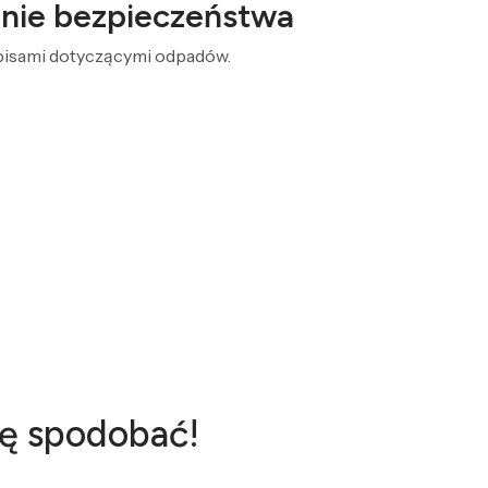
żenie bezpieczeństwa
episami dotyczącymi odpadów.
ię spodobać!