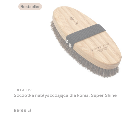
Bestseller
PRODUCENT
LULLALOVE
Szczotka nabłyszczająca dla konia, Super Shine
Cena
89,99 zł