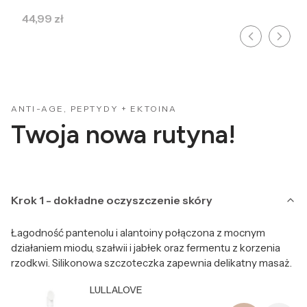
Cena
44,99 zł
ANTI-AGE, PEPTYDY + EKTOINA
Twoja nowa rutyna!
Krok 1 - dokładne oczyszczenie skóry
Łagodność pantenolu i alantoiny połączona z mocnym
działaniem miodu, szałwii i jabłek oraz fermentu z korzenia
rzodkwi. Silikonowa szczoteczka zapewnia delikatny masaż.
Producent LULLALOVE
LULLALOVE