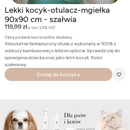
Lekki kocyk-otulacz-mgiełka
90x90 cm - szałwia
Cena
119,99 zł
w tym
23%
VAT
Ceny podane bez kosztów dostawy.
Absolutnie fantastyczny otulacz wykonany w 100% z
wiskozy bambusowej o lekkim splocie. Sprawdzi się do
spowijania dziecka oraz jako letni kocyk. Kolor
szałwiowy.
Dodaj do koszyka