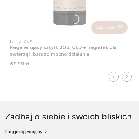
Do koszyka
PRODUCENT
LULLALOVE
Regenerujący sztyft SOS, CBD + nagietek dla
zwierząt, bardzo mocno działanie
Cena
69,99 zł
Zadbaj o siebie i swoich bliskich
Blog pielęgnacyjny