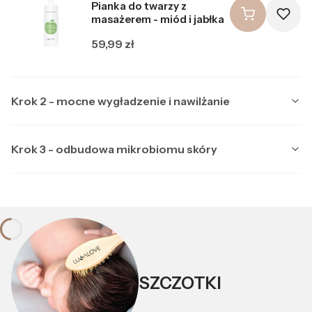
Pianka do twarzy z
masażerem - miód i jabłka
Cena
59,99 zł
Krok 2 - mocne wygładzenie i nawilżanie
Krok 3 - odbudowa mikrobiomu skóry
Producent LULLALOVE
LULLALOVE
Multipeptydowe serum do
Producent LULLALOVE
LULLALOVE
twarzy z ektoiną
Kojąca maska nocna z
Cena
99,99 zł
ektoiną i prebiotykami
SZCZOTKI
Cena
89,99 zł