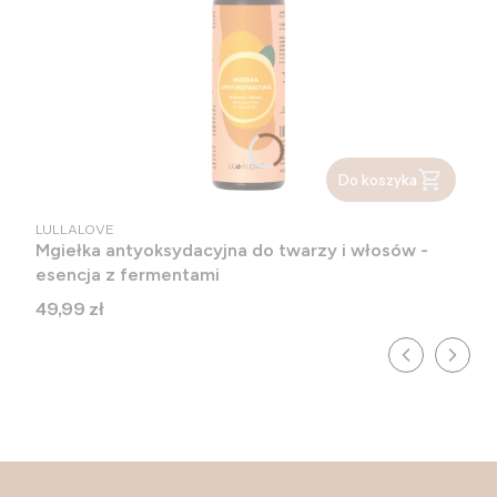
Do koszyka
PRODUCENT
LULLALOVE
Mgiełka antyoksydacyjna do twarzy i włosów -
esencja z fermentami
Cena
49,99 zł