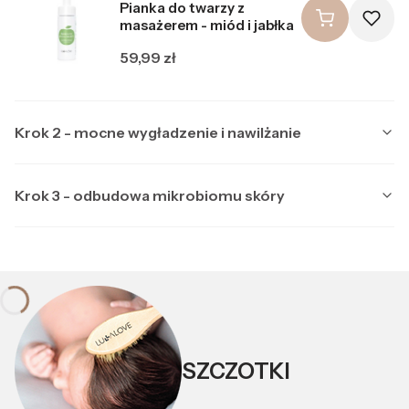
Pianka do twarzy z
masażerem - miód i jabłka
Cena
59,99 zł
Krok 2 - mocne wygładzenie i nawilżanie
Krok 3 - odbudowa mikrobiomu skóry
Producent LULLALOVE
LULLALOVE
Multipeptydowe serum do
Producent LULLALOVE
LULLALOVE
twarzy z ektoiną
Kojąca maska nocna z
Cena
99,99 zł
ektoiną i prebiotykami
SZCZOTKI
Cena
89,99 zł