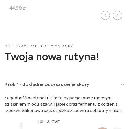
Cena
44,99 zł
ANTI-AGE, PEPTYDY + EKTOINA
Twoja nowa rutyna!
Krok 1 - dokładne oczyszczenie skóry
Łagodność pantenolu i alantoiny połączona z mocnym
działaniem miodu, szałwii i jabłek oraz fermentu z korzenia
rzodkwi. Silikonowa szczoteczka zapewnia delikatny masaż.
Producent LULLALOVE
LULLALOVE