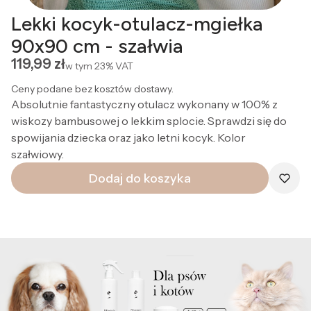
Lekki kocyk-otulacz-mgiełka
90x90 cm - szałwia
Cena
119,99 zł
w tym
23%
VAT
Ceny podane bez kosztów dostawy.
Absolutnie fantastyczny otulacz wykonany w 100% z
wiskozy bambusowej o lekkim splocie. Sprawdzi się do
spowijania dziecka oraz jako letni kocyk. Kolor
szałwiowy.
Dodaj do koszyka