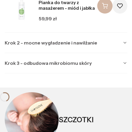
Pianka do twarzy z
masażerem - miód i jabłka
Cena
59,99 zł
Krok 2 - mocne wygładzenie i nawilżanie
Krok 3 - odbudowa mikrobiomu skóry
Producent LULLALOVE
LULLALOVE
Multipeptydowe serum do
Producent LULLALOVE
LULLALOVE
twarzy z ektoiną
Kojąca maska nocna z
Cena
99,99 zł
ektoiną i prebiotykami
SZCZOTKI
Cena
89,99 zł