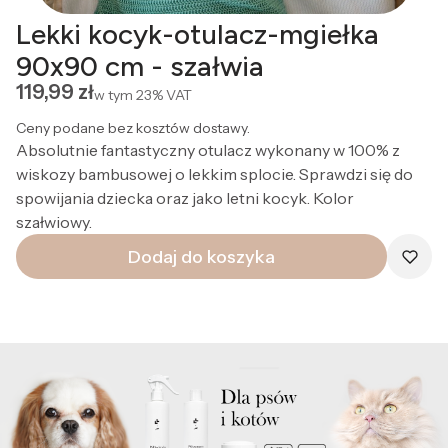
Lekki kocyk-otulacz-mgiełka
90x90 cm - szałwia
Cena
119,99 zł
w tym
23%
VAT
Ceny podane bez kosztów dostawy.
Absolutnie fantastyczny otulacz wykonany w 100% z
wiskozy bambusowej o lekkim splocie. Sprawdzi się do
spowijania dziecka oraz jako letni kocyk. Kolor
szałwiowy.
Dodaj do koszyka