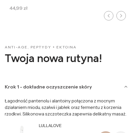
Cena
44,99 zł
ANTI-AGE, PEPTYDY + EKTOINA
Twoja nowa rutyna!
Krok 1 - dokładne oczyszczenie skóry
Łagodność pantenolu i alantoiny połączona z mocnym
działaniem miodu, szałwii i jabłek oraz fermentu z korzenia
rzodkwi. Silikonowa szczoteczka zapewnia delikatny masaż.
Producent LULLALOVE
LULLALOVE