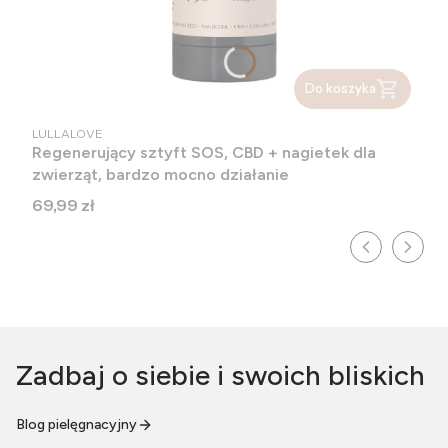
Do koszyka
PRODUCENT
LULLALOVE
Regenerujący sztyft SOS, CBD + nagietek dla
zwierząt, bardzo mocno działanie
Cena
69,99 zł
Zadbaj o siebie i swoich bliskich
Blog pielęgnacyjny