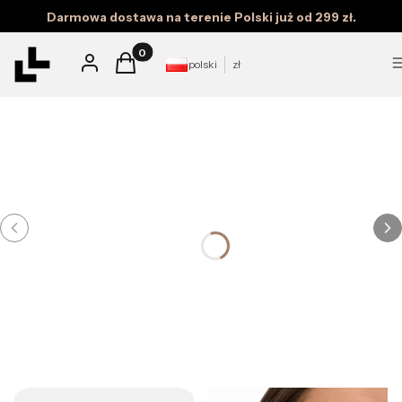
na upał
Darmowa dostawa na terenie Polski już od 299 zł.
Produkty w koszyku: 0. Zobacz szczegóły
Sprawdź
Zaloguj się
Koszyk
polski
zł