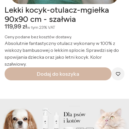
Lekki kocyk-otulacz-mgiełka
90x90 cm - szałwia
Cena
119,99 zł
w tym
23%
VAT
Ceny podane bez kosztów dostawy.
Absolutnie fantastyczny otulacz wykonany w 100% z
wiskozy bambusowej o lekkim splocie. Sprawdzi się do
spowijania dziecka oraz jako letni kocyk. Kolor
szałwiowy.
Dodaj do koszyka