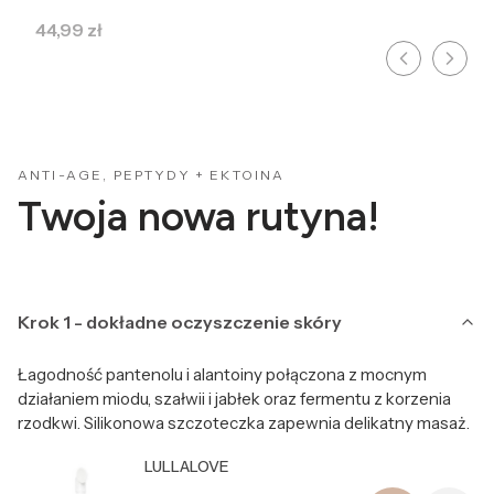
Cena
44,99 zł
ANTI-AGE, PEPTYDY + EKTOINA
Twoja nowa rutyna!
Krok 1 - dokładne oczyszczenie skóry
Łagodność pantenolu i alantoiny połączona z mocnym
działaniem miodu, szałwii i jabłek oraz fermentu z korzenia
rzodkwi. Silikonowa szczoteczka zapewnia delikatny masaż.
Producent LULLALOVE
LULLALOVE