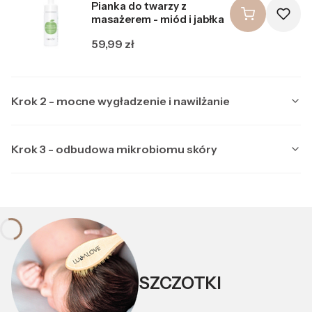
Pianka do twarzy z
masażerem - miód i jabłka
Cena
59,99 zł
Krok 2 - mocne wygładzenie i nawilżanie
Krok 3 - odbudowa mikrobiomu skóry
Producent LULLALOVE
LULLALOVE
Multipeptydowe serum do
Producent LULLALOVE
LULLALOVE
twarzy z ektoiną
Kojąca maska nocna z
Cena
99,99 zł
ektoiną i prebiotykami
SZCZOTKI
Cena
89,99 zł