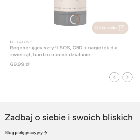
Do koszyka
PRODUCENT
LULLALOVE
Regenerujący sztyft SOS, CBD + nagietek dla
zwierząt, bardzo mocno działanie
Cena
69,99 zł
Zadbaj o siebie i swoich bliskich
Blog pielęgnacyjny