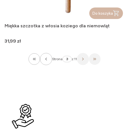
Do koszyka
Miękka szczotka z włosia koziego dla niemowląt
Cena
31,99 zł
Strona
z 11
Wróć do pierwszej strony z produktami
Przejdź do ostatn