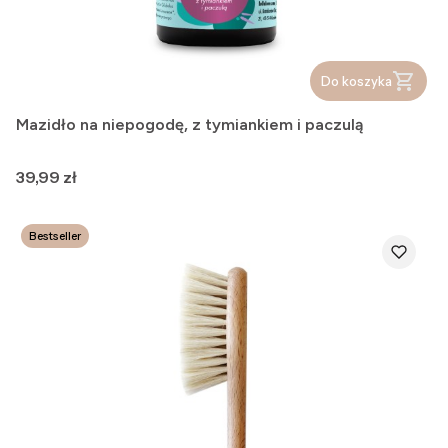
Do koszyka
Mazidło na niepogodę, z tymiankiem i paczulą
Cena
39,99 zł
Bestseller