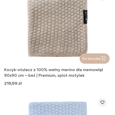
Do koszyka
Kocyk-otulacz z 100% wełny merino dla niemowląt
90x90 cm – beż | Premium, splot motylek
Cena
219,99 zł