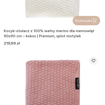
Do koszyka
Kocyk-otulacz z 100% wełny merino dla niemowląt
90x90 cm – kokos | Premium, splot motylek
Cena
219,99 zł