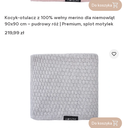
Do koszyka
Kocyk-otulacz z 100% wełny merino dla niemowląt
90x90 cm – pudrowy róż | Premium, splot motylek
Cena
219,99 zł
Do koszyka