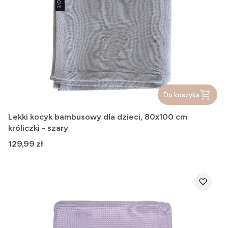
Do koszyka
Lekki kocyk bambusowy dla dzieci, 80x100 cm
króliczki - szary
Cena
129,99 zł