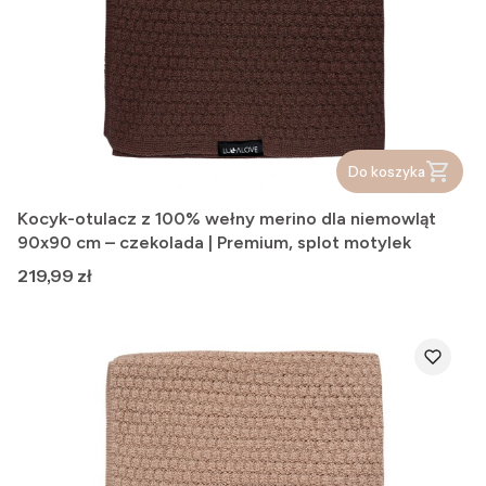
Do koszyka
Kocyk-otulacz z 100% wełny merino dla niemowląt
90x90 cm – czekolada | Premium, splot motylek
Cena
219,99 zł