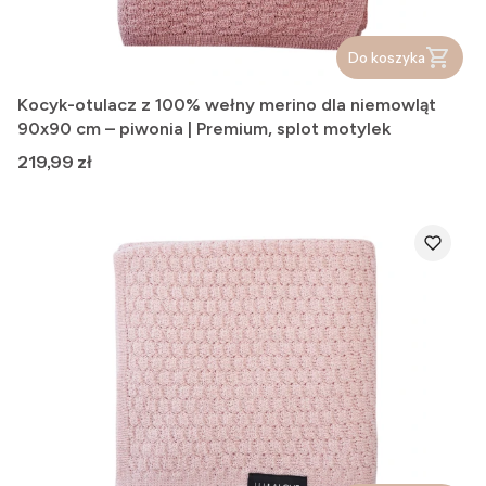
Do koszyka
Kocyk-otulacz z 100% wełny merino dla niemowląt
90x90 cm – piwonia | Premium, splot motylek
Cena
219,99 zł