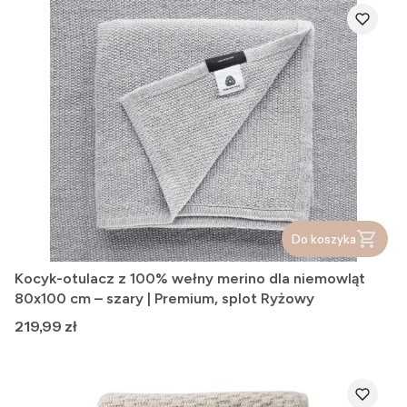
Do koszyka
Kocyk-otulacz z 100% wełny merino dla niemowląt
80x100 cm – szary | Premium, splot Ryżowy
Cena
219,99 zł