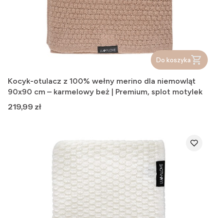
Do koszyka
Kocyk-otulacz z 100% wełny merino dla niemowląt
90x90 cm – karmelowy beż | Premium, splot motylek
Cena
219,99 zł