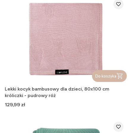
Do koszyka
Lekki kocyk bambusowy dla dzieci, 80x100 cm
króliczki - pudrowy róż
Cena
129,99 zł