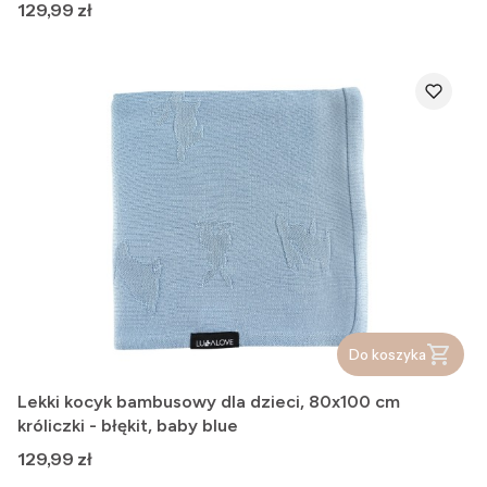
Cena
129,99 zł
Do koszyka
Lekki kocyk bambusowy dla dzieci, 80x100 cm
króliczki - błękit, baby blue
Cena
129,99 zł