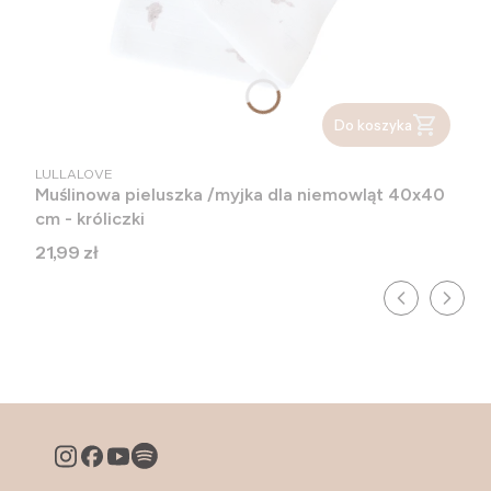
Do koszyka
PRODUCENT
LULLALOVE
Muślinowa pieluszka /myjka dla niemowląt 40x40
cm - króliczki
Cena
21,99 zł