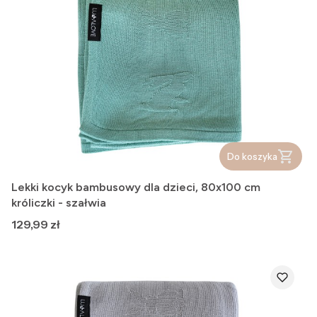
Do koszyka
Lekki kocyk bambusowy dla dzieci, 80x100 cm
króliczki - szałwia
Cena
129,99 zł