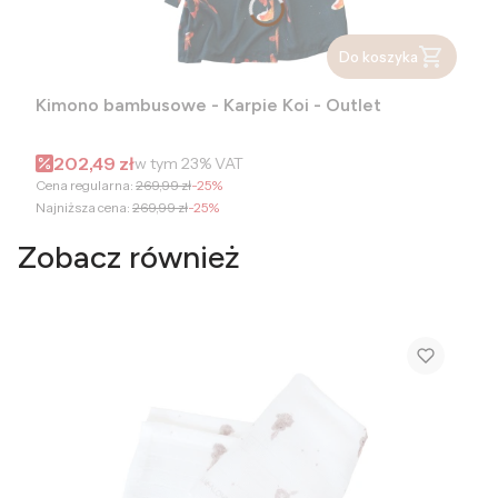
Do koszyka
Kimono bambusowe - Karpie Koi - Outlet
Cena promocyjna brutto
202,49 zł
w tym
23%
VAT
Cena regularna:
269,99 zł
-25%
Najniższa cena:
269,99 zł
-25%
Zobacz również