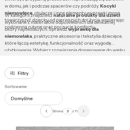
w domu, jak i podczas spacerów czy podróży.
Kocyki
niemowlęce
, otulacze i inne elementy wyprawki mogą
W kategorii znajdziesz
naturalne produkty dla dzieci
towarzyszyć dziecku od pierwszych dni życia, wspierając
wykonane z materiałów odpowiednich dla delikatnej
codzienną rutynę oraz poczucie komfortu.
skóry najmłodszych. Sprawdź
wyprawkę dla
niemowlaka
, praktyczne akcesoria i tekstylia dziecięce,
które łączą estetykę, funkcjonalność oraz wygodę
użytkowania. Wybierz rozwiązania dopasowane do wieku
i potrzeb dziecka, aby zapewnić mu komfort każdego
dnia.
Filtry
Lista produktów
Sortowanie:
Domyślne
Strona
z 11
Poprzednie produkty
Następne produkty