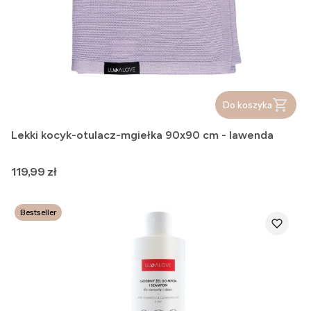
Do koszyka
Lekki kocyk-otulacz-mgiełka 90x90 cm - lawenda
Cena
119,99 zł
Bestseller