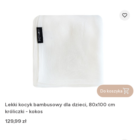
Do koszyka
Lekki kocyk bambusowy dla dzieci, 80x100 cm
króliczki - kokos
Cena
129,99 zł