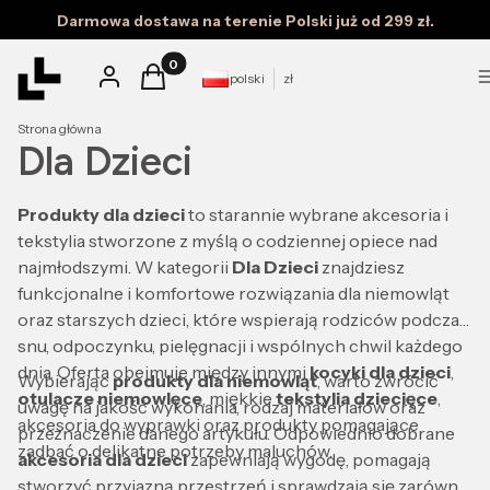
Darmowa dostawa na terenie Polski już od 299 zł.
Produkty w koszyku: 0. Zobacz szczegóły
Zaloguj się
Koszyk
polski
zł
Strona główna
Dla Dzieci
Produkty dla dzieci
to starannie wybrane akcesoria i
tekstylia stworzone z myślą o codziennej opiece nad
najmłodszymi. W kategorii
Dla Dzieci
znajdziesz
funkcjonalne i komfortowe rozwiązania dla niemowląt
oraz starszych dzieci, które wspierają rodziców podczas
snu, odpoczynku, pielęgnacji i wspólnych chwil każdego
dnia. Oferta obejmuje między innymi
kocyki dla dzieci
,
Wybierając
produkty dla niemowląt
, warto zwrócić
otulacze niemowlęce
, miękkie
tekstylia dziecięce
,
uwagę na jakość wykonania, rodzaj materiałów oraz
akcesoria do wyprawki oraz produkty pomagające
przeznaczenie danego artykułu. Odpowiednio dobrane
zadbać o delikatne potrzeby maluchów.
akcesoria dla dzieci
zapewniają wygodę, pomagają
stworzyć przyjazną przestrzeń i sprawdzają się zarówno