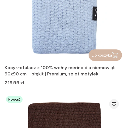
Do koszyka
Kocyk-otulacz z 100% wełny merino dla niemowląt
90x90 cm – błękit | Premium, splot motylek
Cena
219,99 zł
Nowość