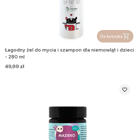
Do koszyka
Łagodny żel do mycia i szampon dla niemowląt i dzieci
- 280 ml
Cena
49,99 zł