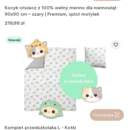
Kocyk-otulacz z 100% wełny merino dla niemowląt
90x90 cm – szary | Premium, splot motylek
Cena
219,99 zł
Nowość
Do koszyka
Komplet przedszkolaka L - Kotki