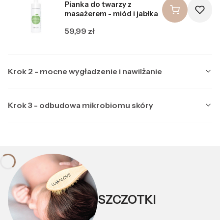
Pianka do twarzy z
masażerem - miód i jabłka
Cena
59,99 zł
Krok 2 - mocne wygładzenie i nawilżanie
Krok 3 - odbudowa mikrobiomu skóry
Producent LULLALOVE
LULLALOVE
Multipeptydowe serum do
Producent LULLALOVE
LULLALOVE
twarzy z ektoiną
Kojąca maska nocna z
Cena
99,99 zł
ektoiną i prebiotykami
SZCZOTKI
Cena
89,99 zł