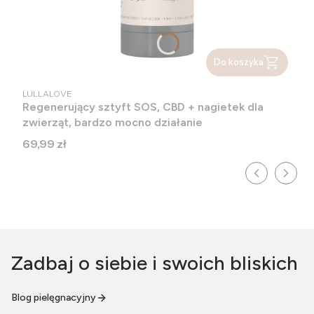
Do koszyka
PRODUCENT
LULLALOVE
Regenerujący sztyft SOS, CBD + nagietek dla
zwierząt, bardzo mocno działanie
Cena
69,99 zł
Zadbaj o siebie i swoich bliskich
Blog pielęgnacyjny