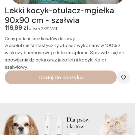
Lekki kocyk-otulacz-mgiełka
90x90 cm - szałwia
Cena
119,99 zł
w tym
23%
VAT
Ceny podane bez kosztów dostawy.
Absolutnie fantastyczny otulacz wykonany w 100% z
wiskozy bambusowej o lekkim splocie. Sprawdzi się do
spowijania dziecka oraz jako letni kocyk. Kolor
szałwiowy.
Dodaj do koszyka