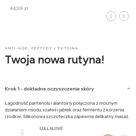
Cena
44,99 zł
ANTI-AGE, PEPTYDY + EKTOINA
Twoja nowa rutyna!
Krok 1 - dokładne oczyszczenie skóry
Łagodność pantenolu i alantoiny połączona z mocnym
działaniem miodu, szałwii i jabłek oraz fermentu z korzenia
rzodkwi. Silikonowa szczoteczka zapewnia delikatny masaż.
Producent LULLALOVE
LULLALOVE