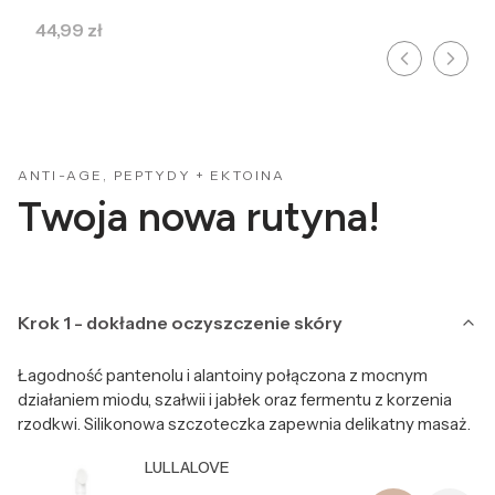
Cena
44,99 zł
ANTI-AGE, PEPTYDY + EKTOINA
Twoja nowa rutyna!
Krok 1 - dokładne oczyszczenie skóry
Łagodność pantenolu i alantoiny połączona z mocnym
działaniem miodu, szałwii i jabłek oraz fermentu z korzenia
rzodkwi. Silikonowa szczoteczka zapewnia delikatny masaż.
Producent LULLALOVE
LULLALOVE