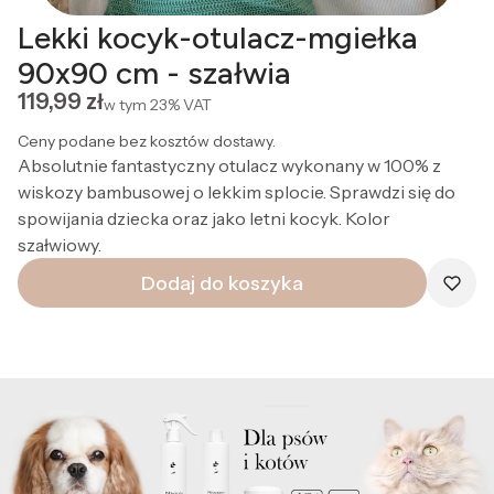
Lekki kocyk-otulacz-mgiełka
90x90 cm - szałwia
Cena
119,99 zł
w tym
23%
VAT
Ceny podane bez kosztów dostawy.
Absolutnie fantastyczny otulacz wykonany w 100% z
wiskozy bambusowej o lekkim splocie. Sprawdzi się do
spowijania dziecka oraz jako letni kocyk. Kolor
szałwiowy.
Dodaj do koszyka