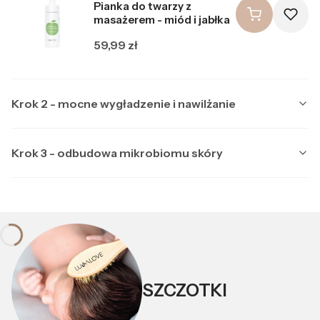
Pianka do twarzy z
masażerem - miód i jabłka
Cena
59,99 zł
Krok 2 - mocne wygładzenie i nawilżanie
Krok 3 - odbudowa mikrobiomu skóry
Producent LULLALOVE
LULLALOVE
Multipeptydowe serum do
Producent LULLALOVE
LULLALOVE
twarzy z ektoiną
Kojąca maska nocna z
Cena
99,99 zł
ektoiną i prebiotykami
SZCZOTKI
Cena
89,99 zł