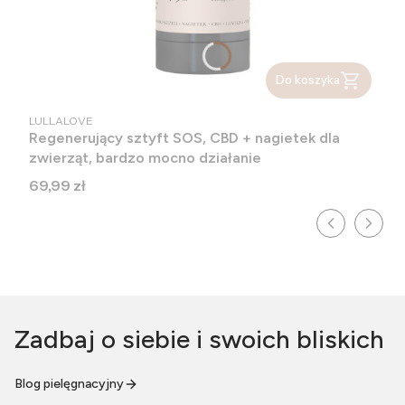
Do koszyka
PRODUCENT
LULLALOVE
Regenerujący sztyft SOS, CBD + nagietek dla
zwierząt, bardzo mocno działanie
Cena
69,99 zł
Zadbaj o siebie i swoich bliskich
Blog pielęgnacyjny