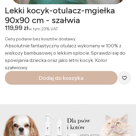
Lekki kocyk-otulacz-mgiełka
90x90 cm - szałwia
Cena
119,99 zł
w tym
23%
VAT
Ceny podane bez kosztów dostawy.
Absolutnie fantastyczny otulacz wykonany w 100% z
wiskozy bambusowej o lekkim splocie. Sprawdzi się do
spowijania dziecka oraz jako letni kocyk. Kolor
szałwiowy.
Dodaj do koszyka