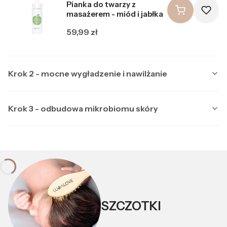
Pianka do twarzy z
masażerem - miód i jabłka
Cena
59,99 zł
Krok 2 - mocne wygładzenie i nawilżanie
Krok 3 - odbudowa mikrobiomu skóry
Producent LULLALOVE
LULLALOVE
Multipeptydowe serum do
Producent LULLALOVE
LULLALOVE
twarzy z ektoiną
Kojąca maska nocna z
Cena
99,99 zł
ektoiną i prebiotykami
SZCZOTKI
Cena
89,99 zł