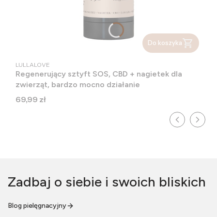
Do koszyka
PRODUCENT
LULLALOVE
Regenerujący sztyft SOS, CBD + nagietek dla
zwierząt, bardzo mocno działanie
Cena
69,99 zł
Zadbaj o siebie i swoich bliskich
Blog pielęgnacyjny