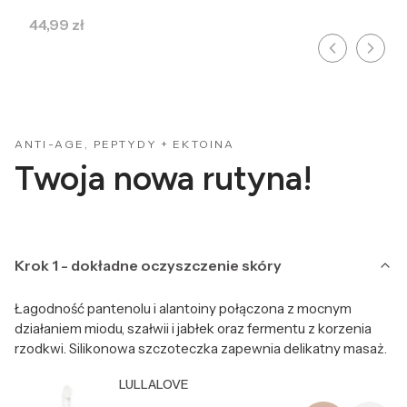
Cena
44,99 zł
ANTI-AGE, PEPTYDY + EKTOINA
Twoja nowa rutyna!
Krok 1 - dokładne oczyszczenie skóry
Łagodność pantenolu i alantoiny połączona z mocnym
działaniem miodu, szałwii i jabłek oraz fermentu z korzenia
rzodkwi. Silikonowa szczoteczka zapewnia delikatny masaż.
Producent LULLALOVE
LULLALOVE