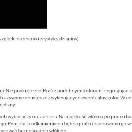
względu na charakterystykę dzianiny).
ni. Nie prać ręcznie. Prać z podobnymi kolorami, segregując
lub używanie chusteczek wyłapujących ewentualny kolor. W ce
ielizny.
cych wybielaczy oraz chloru. Na miękkość włókna po praniu 
go. Pamiętaj o odkamienianiu bębna pralki i zachowaniu go w 
prasować bezpośrednio włókien.