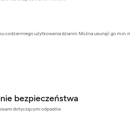
dku codziennego użytkowania dzianin. Można usunąć go m.in. 
żenie bezpieczeństwa
episami dotyczącymi odpadów.