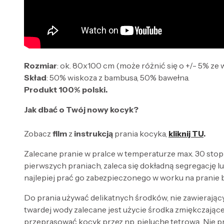
Rozmiar
: ok. 80x100 cm (może różnić się o +/- 5% ze 
Skład
: 50% wiskoza z bambusa, 50% bawełna.
Produkt 100% polski.
Jak dbać o Twój nowy kocyk?
Zobacz
film
z
instrukcją
prania kocyka,
kliknij TU
.
Zalecane pranie w pralce w temperaturze max. 30 stop
pierwszych praniach, zaleca się dokładną segregację 
najlepiej prać go zabezpieczonego w worku na pranie b
Do prania używać delikatnych środków, nie zawierają
twardej wody zalecane jest użycie środka zmiękczające
przeprasować kocyk przez np. pieluchę tetrową. Nie 