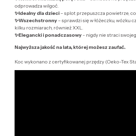
odprowadza wilgoć.
✨Idealny dla dzieci
– splot przepuszcza powietrze, c
✨Wszechstronny
– sprawdzi się w łóżeczku, wózku 
kilku rozmiarach, również XXL.
✨Elegancki i ponadczasowy
- nigdy nie straci swoj
Najwyższa jakość na lata, której możesz zaufać.
Koc wykonano z certyfikowanej przędzy (Oeko-Tex Stand