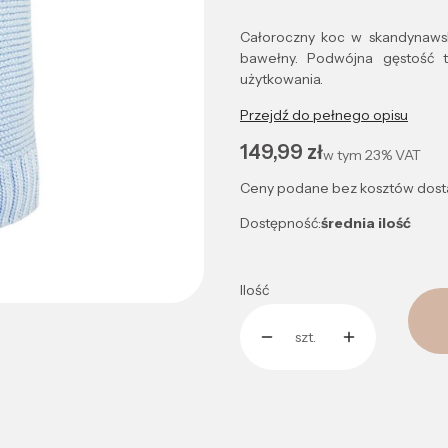
Całoroczny koc w skandynaws
bawełny. Podwójna gęstość tk
użytkowania.
Przejdź do pełnego opisu
Cena
149,99 zł
w tym
23%
VAT
Ceny podane bez kosztów dost
Dostępność:
średnia ilość
Ilość
szt.