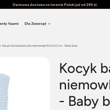
Darmowa dostawa na terenie Polski już od 299 zł.
enty Yaami
Dla Zwierząt
Kocyk bambusowy dla niemowląt 80x100 cm - Baby blue
Kocyk 
niemowl
- Baby b