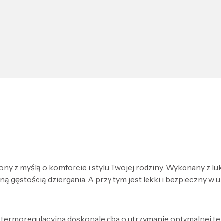
ony z myślą o komforcie i stylu Twojej rodziny. Wykonany z 
gęstością dziergania. A przy tym jest lekki i bezpieczny w u
ermoregulacyjna doskonale dba o utrzymanie optymalnej tem