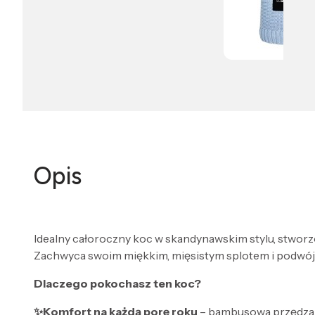
Opis
Idealny całoroczny koc w skandynawskim stylu, stworz
Zachwyca swoim miękkim, mięsistym splotem i podwójną 
Dlaczego pokochasz ten koc?
✨Komfort na każdą porę roku
– bambusowa przędza t